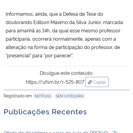
Informamos, ainda, que a Defesa de Tese do
Secretaria-Geral
doutorando Edilson Máximo da Silva Junior, marcada
Secretaria de Governo
para amanhã às 14h, da qual esse mesmo professor
participaria, ocorrerá normalmente, apenas com a
Gabinete de Segurança Institucional
alteração na forma de participação do professor, de
“presencial” para “por parecer”.
Advocacia-Geral da União
Divulgue este conteúdo:
Banco Central do Brasil
https://ufsm.br/r-525-807
Copiar
para área de trans
Planalto
Registrado em
,
NOTÍCIAS
SEM CATEGORIA
Publicações Recentes
Oferta de disciplinas e salas de aula do PPGExR – 2º