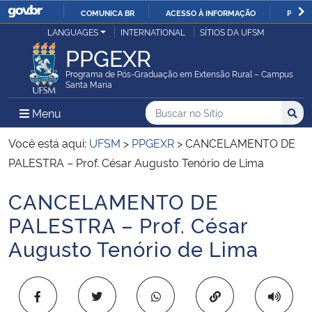
COMUNICA BR
ACESSO À INFORMAÇÃO
PARTI
Casa Civil
LANGUAGES
INTERNATIONAL
SÍTIOS DA UFSM
IR
PPGEXR
PARA
Ministério da Justiça e Segurança Pública
O
Programa de Pós-Graduação em Extensão Rural – Campus
Santa Maria
CONTEÚDO
Ministério da Defesa
Buscar no no Sítio
Busca
Busca:
Menu Principal do Sítio
Menu
Busc
Ministério das Relações Exteriores
Você está aqui:
UFSM
>
PPGEXR
>
CANCELAMENTO DE
PALESTRA – Prof. César Augusto Tenório de Lima
Ministério da Economia
CANCELAMENTO DE
Início do conteúdo
Ministério da Infraestrutura
PALESTRA – Prof. César
Augusto Tenório de Lima
Ministério da Agricultura, Pecuária e Abastecimento
Ministério da Educação
Copiar para área 