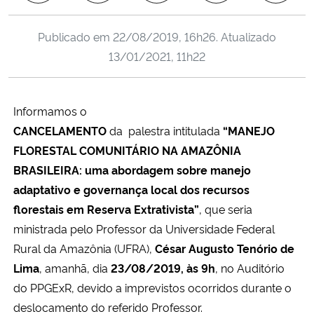
Ministério da Cidadania
Publicado em
22/08/2019, 16h26
. Atualizado
Ministério da Saúde
13/01/2021, 11h22
Ministério de Minas e Energia
Informamos o
Ministério da Ciência, Tecnologia, Inovações e Comunicações
CANCELAMENTO
da
palestra
intitulada
“MANEJO
FLORESTAL COMUNITÁRIO NA AMAZÔNIA
Ministério do Meio Ambiente
BRASILEIRA: uma abordagem sobre manejo
adaptativo e governança local dos recursos
Ministério do Turismo
florestais em Reserva Extrativista”
, que seria
ministrada pelo Professor da Universidade Federal
Ministério do Desenvolvimento Regional
Rural da Amazônia (UFRA),
César Augusto Tenório de
Lima
, amanhã, dia
23/08/2019, às 9h
, no Auditório
Controladoria-Geral da União
do PPGExR, devido a imprevistos ocorridos durante o
deslocamento do referido Professor.
Ministério da Mulher, da Família e dos Direitos Humanos