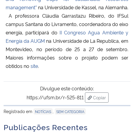
management”
na Universidade de Kassel, na Alemanha.
Secretaria-Geral
A professora Cláudia Garrastazu Ribeiro, do IFSul
campus Santana do Livramento, coordenadora do eixo
Secretaria de Governo
energia, participará do
II Congreso Agua Ambiente y
Energía da AUGM
na Universidade de La Republica, em
Gabinete de Segurança Institucional
Montevideo, no período de 25 a 27 de setembro.
Maiores informações sobre o projeto podem ser
Advocacia-Geral da União
obtidos no
site
.
Banco Central do Brasil
Divulgue este conteúdo:
Planalto
https://ufsm.br/r-525-811
Copiar
para área de trans
Registrado em
,
NOTÍCIAS
SEM CATEGORIA
Publicações Recentes