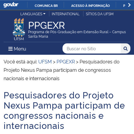
COMUNICA BR
ACESSO À INFORMAÇÃO
PARTI
Casa Civil
LANGUAGES
INTERNATIONAL
SÍTIOS DA UFSM
IR
PPGEXR
PARA
Ministério da Justiça e Segurança Pública
O
Programa de Pós-Graduação em Extensão Rural – Campus
Santa Maria
CONTEÚDO
Ministério da Defesa
Buscar no no Sítio
Busca
Busca:
Menu Principal do Sítio
Menu
Busc
Ministério das Relações Exteriores
Você está aqui:
UFSM
>
PPGEXR
>
Pesquisadores do
Projeto Nexus Pampa participam de congressos
Ministério da Economia
nacionais e internacionais
Pesquisadores do Projeto
Ministério da Infraestrutura
Início do conteúdo
Nexus Pampa participam de
Ministério da Agricultura, Pecuária e Abastecimento
congressos nacionais e
internacionais
Ministério da Educação