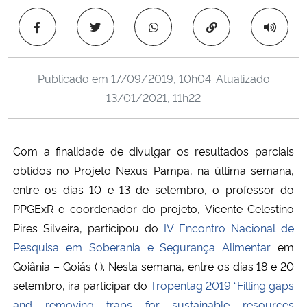
Ministério da Cidadania
Copiar para área 
Ministério da Saúde
Publicado em
17/09/2019, 10h04
. Atualizado
Ministério de Minas e Energia
13/01/2021, 11h22
Ministério da Ciência, Tecnologia, Inovações e Comunicações
Com a finalidade de divulgar os resultados parciais
Ministério do Meio Ambiente
obtidos no Projeto Nexus Pampa, na última semana,
entre os dias 10 e 13 de setembro, o professor do
Ministério do Turismo
PPGExR e coordenador do projeto, Vicente Celestino
Pires Silveira, participou do
IV Encontro Nacional de
Ministério do Desenvolvimento Regional
Pesquisa em Soberania e Segurança Alimentar
em
Goiânia – Goiás (​ ). Nesta semana, entre os dias 18 e 20
Controladoria-Geral da União
setembro, irá participar do
Tropentag 2019 “Filling gaps
Ministério da Mulher, da Família e dos Direitos Humanos
and removing traps for sustainable resources