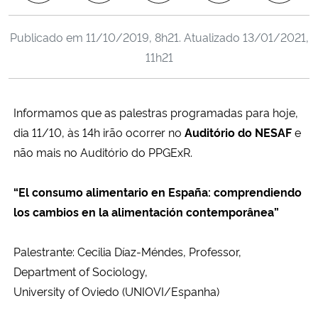
Ministério da Cidadania
Publicado em
11/10/2019, 8h21
. Atualizado
13/01/2021,
Ministério da Saúde
11h21
Ministério de Minas e Energia
Informamos que as palestras programadas para hoje,
Ministério da Ciência, Tecnologia, Inovações e Comunicações
dia 11/10, às 14h irão ocorrer no
Auditório do NESAF
e
não mais no Auditório do PPGExR.
Ministério do Meio Ambiente
“El consumo alimentario en España: comprendiendo
Ministério do Turismo
los cambios en la alimentación contemporânea”
Ministério do Desenvolvimento Regional
Palestrante: Cecilia Díaz-Méndes, Professor,
Department of Sociology,
Controladoria-Geral da União
University of Oviedo (UNIOVI/Espanha)
Ministério da Mulher, da Família e dos Direitos Humanos