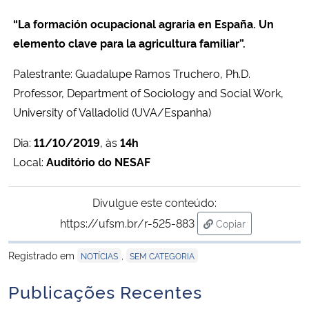
“La formación ocupacional agraria en España. Un
Secretaria-Geral
elemento clave para la agricultura familiar”.
Secretaria de Governo
Palestrante: Guadalupe Ramos Truchero, Ph.D.
Professor, Department of Sociology and Social Work,
Gabinete de Segurança Institucional
University of Valladolid (UVA/Espanha)
Dia:
11/10/2019
, às
14h
Advocacia-Geral da União
Local:
Auditório do NESAF
Banco Central do Brasil
Divulgue este conteúdo:
Planalto
https://ufsm.br/r-525-883
Copiar
para área de trans
Registrado em
,
NOTÍCIAS
SEM CATEGORIA
Publicações Recentes