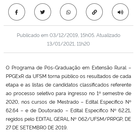
Ministério da Cidadania
Copiar para área 
Ministério da Saúde
Publicado em
03/12/2019, 15h05
. Atualizado
Ministério de Minas e Energia
13/01/2021, 11h20
Ministério da Ciência, Tecnologia, Inovações e Comunicações
O Programa de Pós-Graduação em Extensão Rural –
Ministério do Meio Ambiente
PPGExR da UFSM torna público os resultados de cada
etapa e as listas de candidatos classificados referente
Ministério do Turismo
ao processo seletivo para ingresso no 1º semestre de
2020, nos cursos de Mestrado – Edital Específico Nº
Ministério do Desenvolvimento Regional
62.64 – e de Doutorado – Edital Específico Nº 62.21,
regidos pelo EDITAL GERAL Nº 062/UFSM/PRPGP, DE
Controladoria-Geral da União
27 DE SETEMBRO DE 2019.
Ministério da Mulher, da Família e dos Direitos Humanos