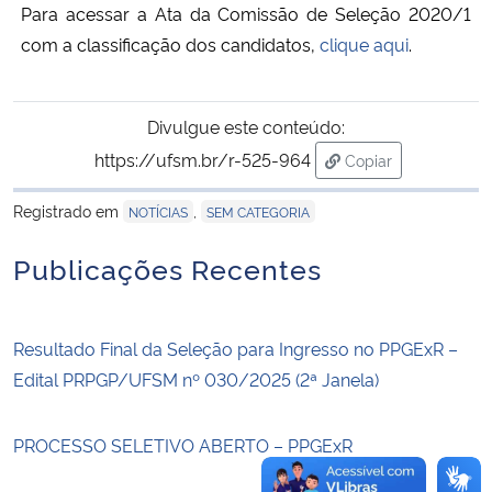
Para acessar a Ata da Comissão de Seleção 2020/1
com a classificação dos candidatos,
clique aqui
.
Secretaria-Geral
Secretaria de Governo
Divulgue este conteúdo:
https://ufsm.br/r-525-964
Copiar
Gabinete de Segurança Institucional
para área de trans
Registrado em
,
NOTÍCIAS
SEM CATEGORIA
Advocacia-Geral da União
Publicações Recentes
Banco Central do Brasil
Planalto
Resultado Final da Seleção para Ingresso no PPGExR –
Edital PRPGP/UFSM nº 030/2025 (2ª Janela)
PROCESSO SELETIVO ABERTO – PPGExR