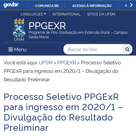
COMUNICA BR
ACESSO À INFORMAÇÃO
PARTI
Casa Civil
LANGUAGES
INTERNATIONAL
SÍTIOS DA UFSM
IR
PPGEXR
PARA
Ministério da Justiça e Segurança Pública
O
Programa de Pós-Graduação em Extensão Rural – Campus
Santa Maria
CONTEÚDO
Ministério da Defesa
Buscar no no Sítio
Busca
Busca:
Menu Principal do Sítio
Menu
Busc
Ministério das Relações Exteriores
Você está aqui:
UFSM
>
PPGEXR
>
Processo Seletivo
PPGExR para ingresso em 2020/1 – Divulgação do
Ministério da Economia
Resultado Preliminar
Processo Seletivo PPGExR
Ministério da Infraestrutura
Início do conteúdo
para ingresso em 2020/1 –
Ministério da Agricultura, Pecuária e Abastecimento
Divulgação do Resultado
Preliminar
Ministério da Educação