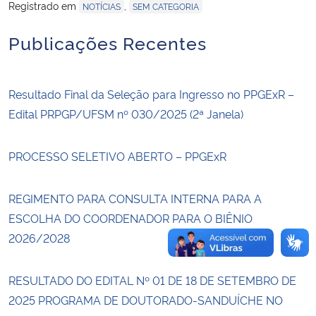
Registrado em
,
NOTÍCIAS
SEM CATEGORIA
Secretaria-Geral
Publicações Recentes
Secretaria de Governo
Resultado Final da Seleção para Ingresso no PPGExR –
Gabinete de Segurança Institucional
Edital PRPGP/UFSM nº 030/2025 (2ª Janela)
Advocacia-Geral da União
PROCESSO SELETIVO ABERTO – PPGExR
Banco Central do Brasil
REGIMENTO PARA CONSULTA INTERNA PARA A
ESCOLHA DO COORDENADOR PARA O BIÊNIO
Planalto
2026/2028
RESULTADO DO EDITAL Nº 01 DE 18 DE SETEMBRO DE
2025 PROGRAMA DE DOUTORADO-SANDUÍCHE NO