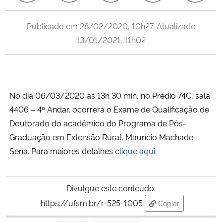
Ministério da Cidadania
Publicado em
28/02/2020, 10h27
. Atualizado
Ministério da Saúde
13/01/2021, 11h02
Ministério de Minas e Energia
Ministério da Ciência, Tecnologia, Inovações e Comunicações
No dia 06/03/2020 às 13h 30 min, no Prédio 74C, sala
4406 – 4º Andar, ocorrerá o Exame de Qualificação de
Ministério do Meio Ambiente
Doutorado do acadêmico do Programa de Pós-
Graduação em Extensão Rural, Maurício Machado
Ministério do Turismo
Sena. Para maiores detalhes
clique aqui.
Ministério do Desenvolvimento Regional
Divulgue este conteúdo:
Controladoria-Geral da União
https://ufsm.br/r-525-1005
Copiar
para área de tran
Ministério da Mulher, da Família e dos Direitos Humanos