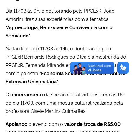
Dia 11/03 às 9h, o doutorando pelo PPGExR, João
Amorim, traz suas experiências com a temática
“
Agroecologia, Bem-viver e Convivência com o
Semiárido
“.
Na tarde do dia 11/03 às 14h, o doutorando pelo
PPGExR Bernardo Rodrigues da Silva e a mestranda do
PPGExR, Fernanda Miranda encerrarão o 3° Colóquio
com a palestra “
Economia Solidária, Políticas Públicas
Extensão Universitária
“.
O
encerramento
da semana de atividades, será às 16h
do dia 11/03, com uma mostra cultural realizada pela
professora Gisele Martins Guimarães.
Apoiando
o evento com o
valor de troca de R$5,00