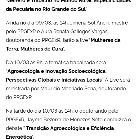
“
Gênero e Trabalho no Mundo Rural: Especificidades
da Pecuária no Rio Grande do Sul
”.
Ainda no dia 09/03, às 14h, Jimena Sol Ancin, mestre
pelo PPGExR e Aura Renata Gallegos Vargas,
doutoranda do PPGExR, farão a live “
Mulheres da
Terra: Mulheres de Cura
”.
Dia 10/03 às 9h, a temática trabalhada será
“
Agroecologia e Inovação Socioecológica,
Perspectivas Globais e Iniciativas Locais
“. A Live será
ministrada por Maurício Machado Sena, doutorando
do PPGExR.
Na tarde do dia 10/03 às 14h, o doutorando pelo
PPGExR, Jayme Bezerra de Menezes Neto conduzirá o
debate ”
Transição Agroecológica e Eficiência
Energética
“.