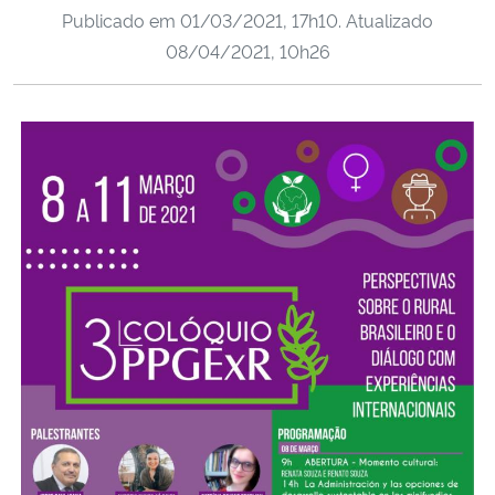
Publicado em
01/03/2021, 17h10
. Atualizado
Ministério da Cidadania
08/04/2021, 10h26
Ministério da Saúde
Ministério de Minas e Energia
Ministério da Ciência, Tecnologia, Inovações e Comunicações
Ministério do Meio Ambiente
Ministério do Turismo
Ministério do Desenvolvimento Regional
Controladoria-Geral da União
Ministério da Mulher, da Família e dos Direitos Humanos