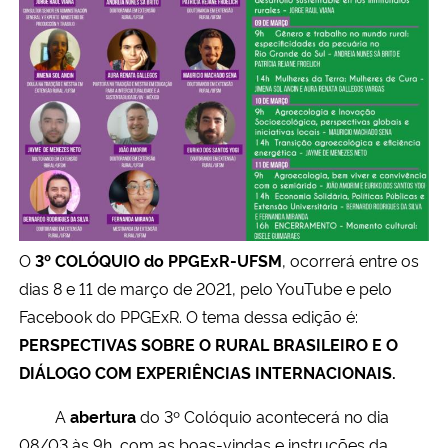
Secretaria-Geral
Secretaria de Governo
Gabinete de Segurança Institucional
Advocacia-Geral da União
Banco Central do Brasil
O
3º COLÓQUIO do PPGExR-UFSM
, ocorrerá entre os
dias 8 e 11 de março de 2021, pelo YouTube e pelo
Planalto
Facebook do PPGExR. O tema dessa edição é:
PERSPECTIVAS SOBRE O RURAL BRASILEIRO E O
DIÁLOGO COM EXPERIÊNCIAS INTERNACIONAIS.
A
abertura
do 3º Colóquio acontecerá no dia
08/03 às 9h, com as boas-vindas e instruções da