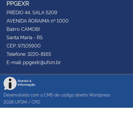
PPGEXR
PRÉDIO 44, SALA 5209
AVENIDA RORAIMA nº 1000
Bairro CAMOBI
Santa Maria - RS
CEP: 97105900
Telefone: 3220-8165
E-mail: ppgextr@ufsm.br
Acesso à
Informação
Desenvolvido com o CMS de código aberto
Wordpress
2026
UFSM
/
CPD