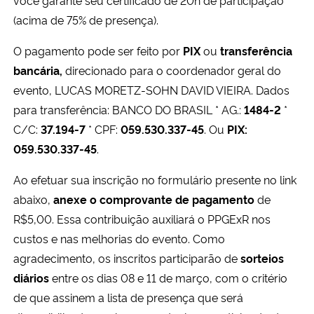
você garante seu certificado de 20h de participação
(acima de 75% de presença).
O pagamento pode ser feito por
PIX
ou
transferência
bancária,
direcionado para o coordenador geral do
evento, LUCAS MORETZ-SOHN DAVID VIEIRA. Dados
para transferência: BANCO DO BRASIL * AG.:
1484-2
*
C/C:
37.194-7
* CPF:
059.530.337-45
. Ou
PIX:
059.530.337-45
.
Ao efetuar sua inscrição no formulário presente no link
abaixo,
anexe o comprovante de pagamento
de
R$5,00. Essa contribuição auxiliará o PPGExR nos
custos e nas melhorias do evento. Como
agradecimento, os inscritos participarão de
sorteios
diários
entre os dias 08 e 11 de março, com o critério
de que assinem a lista de presença que será