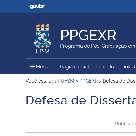
Casa Civil
Ministério da Justiça e
Segurança Pública
PPGEXR
Ministério da Agricultura,
Ministério da Educação
Programa de Pós-Graduação em E
Pecuária e Abastecimento
Menu Principal do Sítio
Menu
Página Inicial
Contato
Links 
Ministério do Meio Ambiente
Ministério do Turismo
Você está aqui:
UFSM
>
PPGEXR
>
Defesa de Diss
Defesa de Dissert
Início do conteúdo
Secretaria de Governo
Gabinete de Segurança
Institucional
Publica