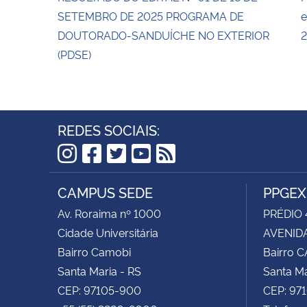
SETEMBRO DE 2025 PROGRAMA DE
e
DOUTORADO-SANDUÍCHE NO EXTERIOR
2
(PDSE)
REDES SOCIAIS:
Instagram
Facebook
Twitter
YouTube
RSS
CAMPUS SEDE
PPGEX
Av. Roraima nº 1000
PRÉDIO 
Cidade Universitária
AVENIDA
Bairro Camobi
Bairro 
Santa Maria - RS
Santa Ma
CEP: 97105-900
CEP: 97