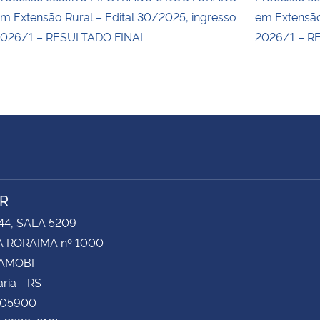
m Extensão Rural – Edital 30/2025, ingresso
em Extensão
026/1 – RESULTADO FINAL
2026/1 – R
R
44, SALA 5209
 RORAIMA nº 1000
CAMOBI
ria - RS
105900