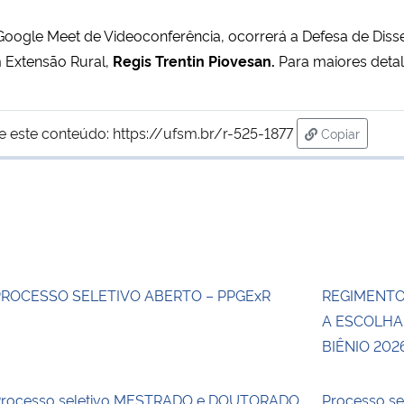
Google Meet de Videoconferência, ocorrerá a Defesa de Di
Extensão Rural,
Regis Trentin Piovesan.
Para maiores deta
e este conteúdo:
https://ufsm.br/r-525-1877
Copiar
para área de
PROCESSO SELETIVO ABERTO – PPGExR
REGIMENTO
A ESCOLHA
BIÊNIO 202
rocesso seletivo MESTRADO e DOUTORADO
Processo s