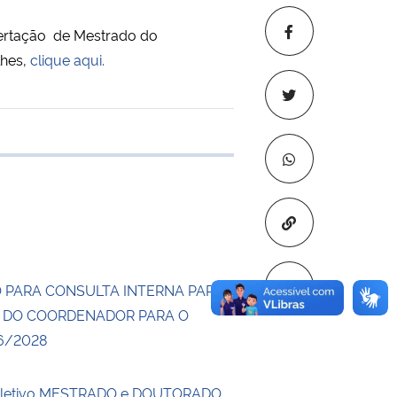
ssertação de Mestrado do
lhes,
clique aqui.
 transferência
Copiar para áre
 PARA CONSULTA INTERNA PARA
 DO COORDENADOR PARA O
6/2028
eletivo MESTRADO e DOUTORADO