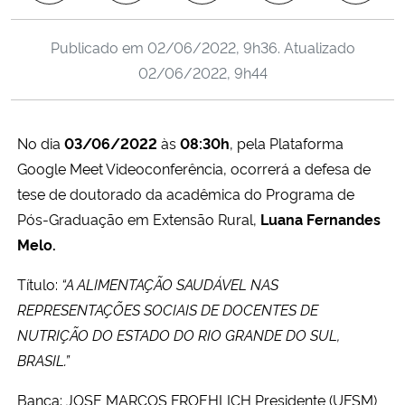
Ministério da Cidadania
Publicado em
02/06/2022, 9h36
. Atualizado
Ministério da Saúde
02/06/2022, 9h44
Ministério de Minas e Energia
No dia
03/06/2022
às
08:30h
, pela Plataforma
Ministério da Ciência, Tecnologia, Inovações e Comunicações
Google Meet Videoconferência, ocorrerá a defesa de
tese de doutorado da acadêmica do Programa de
Ministério do Meio Ambiente
Pós-Graduação em Extensão Rural,
Luana Fernandes
Melo.
Ministério do Turismo
Título:
“A ALIMENTAÇÃO SAUDÁVEL NAS
Ministério do Desenvolvimento Regional
REPRESENTAÇÕES SOCIAIS DE DOCENTES DE
NUTRIÇÃO DO ESTADO DO RIO GRANDE DO SUL,
Controladoria-Geral da União
BRASIL.”
Banca: JOSE MARCOS FROEHLICH Presidente (UFSM)
Ministério da Mulher, da Família e dos Direitos Humanos