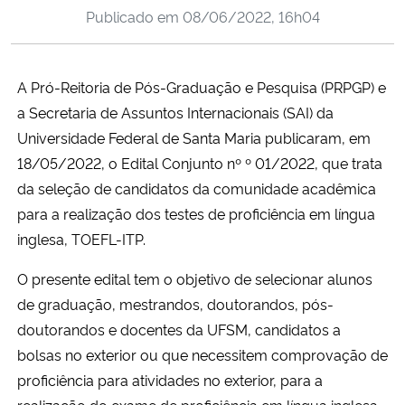
Publicado em
08/06/2022, 16h04
Ministério da Cidadania
Ministério da Saúde
A Pró-Reitoria de Pós-Graduação e Pesquisa (PRPGP) e
a Secretaria de Assuntos Internacionais (SAI) da
Ministério de Minas e Energia
Universidade Federal de Santa Maria publicaram, em
Ministério da Ciência, Tecnologia, Inovações e Comunicações
18/05/2022, o Edital Conjunto nº º 01/2022, que trata
da seleção de candidatos da comunidade acadêmica
Ministério do Meio Ambiente
para a realização dos testes de proficiência em língua
inglesa, TOEFL-ITP.
Ministério do Turismo
O presente edital tem o objetivo de selecionar alunos
de graduação, mestrandos, doutorandos, pós-
Ministério do Desenvolvimento Regional
doutorandos e docentes da UFSM, candidatos a
Controladoria-Geral da União
bolsas no exterior ou que necessitem comprovação de
proficiência para atividades no exterior, para a
Ministério da Mulher, da Família e dos Direitos Humanos
realização do exame de proficiência em língua inglesa,