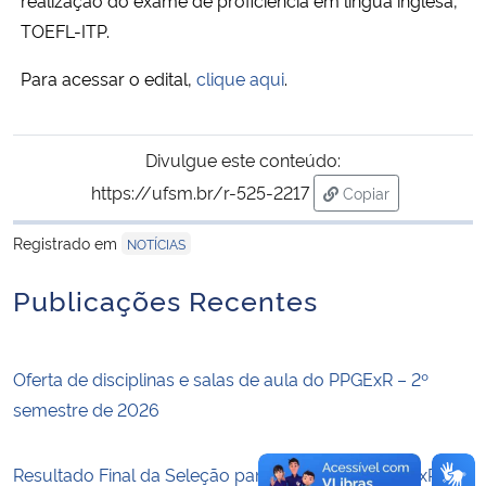
TOEFL-ITP.
Secretaria-Geral
Para acessar o edital,
clique aqui
.
Secretaria de Governo
Divulgue este conteúdo:
Gabinete de Segurança Institucional
https://ufsm.br/r-525-2217
Copiar
para área de trans
Advocacia-Geral da União
Registrado em
NOTÍCIAS
Banco Central do Brasil
Publicações Recentes
Planalto
Oferta de disciplinas e salas de aula do PPGExR – 2º
semestre de 2026
Resultado Final da Seleção para Ingresso no PPGExR –