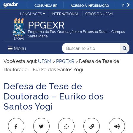
COMUNICA BR
ACESSO À INFORMAÇÃO
PARTI
Casa Civil
LANGUAGES
INTERNATIONAL
SÍTIOS DA UFSM
IR
PPGEXR
PARA
Ministério da Justiça e Segurança Pública
O
Programa de Pós-Graduação em Extensão Rural – Campus
Santa Maria
CONTEÚDO
Ministério da Defesa
Buscar no no Sítio
Busca
Busca:
Menu Principal do Sítio
Menu
Busc
Ministério das Relações Exteriores
Você está aqui:
UFSM
>
PPGEXR
>
Defesa de Tese de
Doutorado – Euriko dos Santos Yogi
Ministério da Economia
Defesa de Tese de
Início do conteúdo
Ministério da Infraestrutura
Doutorado – Euriko dos
Santos Yogi
Ministério da Agricultura, Pecuária e Abastecimento
Ministério da Educação
Copiar para área 