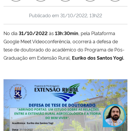
Ministério da Cidadania
Publicado em
31/10/2022, 13h22
Ministério da Saúde
No dia
31/10/2022
às
13h:30min
, pela Plataforma
Ministério de Minas e Energia
Google Meet Videoconferência, ocorrerá a defesa de
tese de doutorado do acadêmico do Programa de Pós-
Ministério da Ciência, Tecnologia, Inovações e Comunicações
Graduação em Extensão Rural,
Euriko dos Santos Yogi.
Ministério do Meio Ambiente
Ministério do Turismo
Ministério do Desenvolvimento Regional
Controladoria-Geral da União
Ministério da Mulher, da Família e dos Direitos Humanos