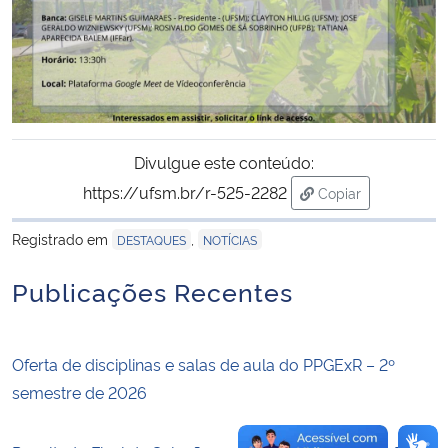
Secretaria-Geral
Secretaria de Governo
Gabinete de Segurança Institucional
Divulgue este conteúdo:
https://ufsm.br/r-525-2282
Copiar
Advocacia-Geral da União
para área de tran
Registrado em
,
DESTAQUES
NOTÍCIAS
Banco Central do Brasil
Publicações Recentes
Planalto
Oferta de disciplinas e salas de aula do PPGExR – 2º
semestre de 2026