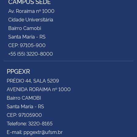
CAMPUS SEDE
Av. Roraima nº 1000
Secretaria-Geral
Cidade Universitária
Bairro Camobi
Secretaria de Governo
Santa Maria - RS
CEP: 97105-900
Gabinete de Segurança Institucional
+55 (55) 3220-8000
Advocacia-Geral da União
PPGEXR
Banco Central do Brasil
PRÉDIO 44, SALA 5209
AVENIDA RORAIMA nº 1000
Planalto
Bairro CAMOBI
Santa Maria - RS
CEP: 97105900
Telefone: 3220-8165
E-mail: ppgextr@ufsm.br