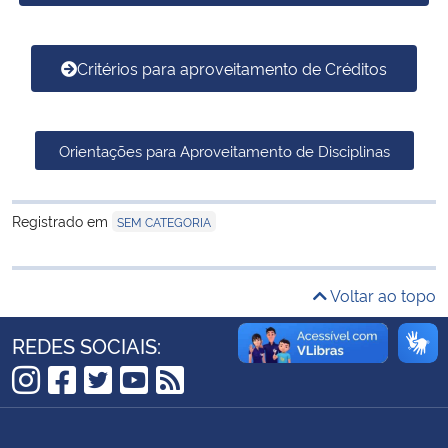
Ministério da Cidadania
Critérios para aproveitamento de Créditos
Ministério da Saúde
Ministério de Minas e Energia
Orientações para Aproveitamento de Disciplinas
Ministério da Ciência, Tecnologia, Inovações e Comunicações
Registrado em
SEM CATEGORIA
Ministério do Meio Ambiente
Ministério do Turismo
Voltar ao topo
Ministério do Desenvolvimento Regional
REDES SOCIAIS:
Controladoria-Geral da União
Instagram
Facebook
Twitter
YouTube
RSS
Ministério da Mulher, da Família e dos Direitos Humanos