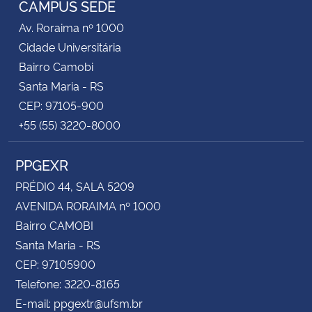
CAMPUS SEDE
Av. Roraima nº 1000
Secretaria-Geral
Cidade Universitária
Bairro Camobi
Secretaria de Governo
Santa Maria - RS
CEP: 97105-900
Gabinete de Segurança Institucional
+55 (55) 3220-8000
Advocacia-Geral da União
PPGEXR
Banco Central do Brasil
PRÉDIO 44, SALA 5209
AVENIDA RORAIMA nº 1000
Planalto
Bairro CAMOBI
Santa Maria - RS
CEP: 97105900
Telefone: 3220-8165
E-mail: ppgextr@ufsm.br