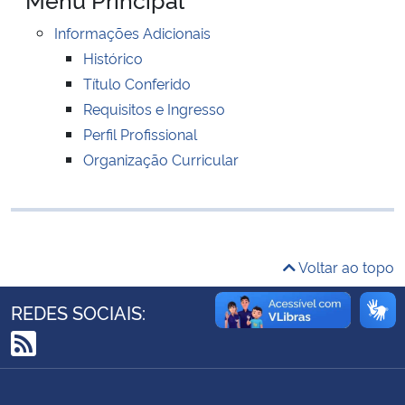
Ministério da Cidadania
Informações Adicionais
Histórico
Ministério da Saúde
Título Conferido
Requisitos e Ingresso
Ministério de Minas e Energia
Perfil Profissional
Organização Curricular
Ministério da Ciência, Tecnologia, Inovações e Comunicações
Ministério do Meio Ambiente
Ministério do Turismo
Voltar ao topo
Ministério do Desenvolvimento Regional
REDES SOCIAIS:
Controladoria-Geral da União
RSS
Ministério da Mulher, da Família e dos Direitos Humanos