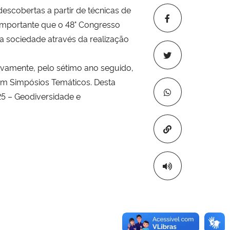
escobertas a partir de técnicas de
 importante que o 48° Congresso
 a sociedade através da realização
vamente, pelo sétimo ano seguido,
em Simpósios Temáticos. Desta
5 – Geodiversidade e
Copiar para áre