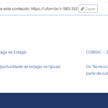
e este conteúdo:
https://ufsm.br/r-583-192
Copiar
para área de
aga de Estágio
COBRAC – 
portunidade de estágio na Gpcad
Os Técnico
parte de ou