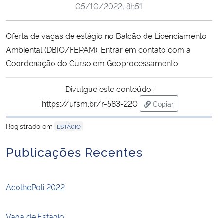
05/10/2022, 8h51
Ministério da Cidadania
Ministério da Saúde
Oferta de vagas de estágio no Balcão de Licenciamento
Ambiental (DBIO/FEPAM). Entrar em contato com a
Ministério de Minas e Energia
Coordenação do Curso em Geoprocessamento.
Ministério da Ciência, Tecnologia, Inovações e Comunicações
Divulgue este conteúdo:
https://ufsm.br/r-583-220
Copiar
Ministério do Meio Ambiente
para área de trans
Registrado em
ESTÁGIO
Ministério do Turismo
Publicações Recentes
Ministério do Desenvolvimento Regional
AcolhePoli 2022
Controladoria-Geral da União
Ministério da Mulher, da Família e dos Direitos Humanos
Vaga de Estágio