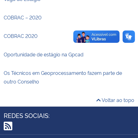
Secretaria-Geral
COBRAC – 2020
Secretaria de Governo
COBRAC 2020
Gabinete de Segurança Institucional
Oportunidade de estágio na Gpcad
Advocacia-Geral da União
Os Técnicos em Geoprocessamento fazem parte de
Banco Central do Brasil
outro Conselho
Planalto
Voltar ao topo
REDES SOCIAIS:
RSS