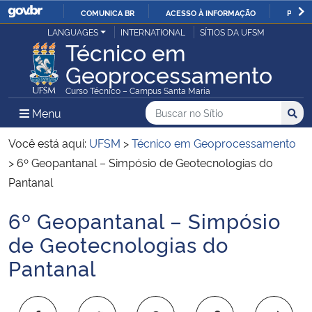
COMUNICA BR
ACESSO À INFORMAÇÃO
PARTI
Casa Civil
LANGUAGES
INTERNATIONAL
SÍTIOS DA UFSM
IR
Técnico em
PARA
Geoprocessamento
Ministério da Justiça e Segurança Pública
O
Curso Técnico – Campus Santa Maria
CONTEÚDO
Ministério da Defesa
Buscar no no Sítio
Busca
Busca:
Menu Principal do Sítio
Menu
Busc
Ministério das Relações Exteriores
Você está aqui:
UFSM
>
Técnico em Geoprocessamento
>
6º Geopantanal – Simpósio de Geotecnologias do
Ministério da Economia
Pantanal
6º Geopantanal – Simpósio
Ministério da Infraestrutura
Início do conteúdo
de Geotecnologias do
Ministério da Agricultura, Pecuária e Abastecimento
Pantanal
Ministério da Educação