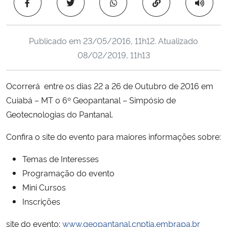
Copiar para área 
Ministério da Cidadania
Ministério da Saúde
Publicado em
23/05/2016, 11h12
. Atualizado
08/02/2019, 11h13
Ministério de Minas e Energia
Ocorrerá entre os dias 22 a 26 de Outubro de 2016 em
Ministério da Ciência, Tecnologia, Inovações e Comunicações
Cuiabá – MT o 6º Geopantanal – Simpósio de
Geotecnologias do Pantanal.
Ministério do Meio Ambiente
Confira o site do evento para maiores informações sobre:
Ministério do Turismo
Temas de Interesses
Ministério do Desenvolvimento Regional
Programação do evento
Mini Cursos
Controladoria-Geral da União
Inscrições
site do evento:
www.geopantanal.cnptia.embrapa.br
Ministério da Mulher, da Família e dos Direitos Humanos