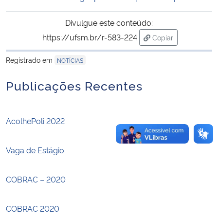
Divulgue este conteúdo:
Secretaria-Geral
https://ufsm.br/r-583-224
Copiar
para área de trans
Secretaria de Governo
Registrado em
NOTÍCIAS
Gabinete de Segurança Institucional
Publicações Recentes
Advocacia-Geral da União
AcolhePoli 2022
Banco Central do Brasil
Vaga de Estágio
Planalto
COBRAC – 2020
COBRAC 2020