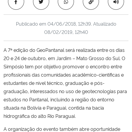
Copiar para área 
Ministério da Cidadania
Ministério da Saúde
Publicado em
04/06/2018, 12h39
. Atualizado
08/02/2019, 12h40
Ministério de Minas e Energia
A 7ª edição do GeoPantanal será realizada entre os dias
Ministério da Ciência, Tecnologia, Inovações e Comunicações
20 e 24 de outubro, em Jardim – Mato Grosso do Sul. O
Simpósio tem por objetivo promover o encontro entre
Ministério do Meio Ambiente
profissionais das comunidades acadêmico-científicas e
estudantes de nível técnico, graduação e pós-
Ministério do Turismo
graduação, interessados no uso de geotecnologias para
estudos no Pantanal, incluindo a região do entorno
Ministério do Desenvolvimento Regional
situada na Bolívia e Paraguai, contida na bacia
Controladoria-Geral da União
hidrográfica do alto Rio Paraguai.
A organização do evento também abre oportunidade
Ministério da Mulher, da Família e dos Direitos Humanos