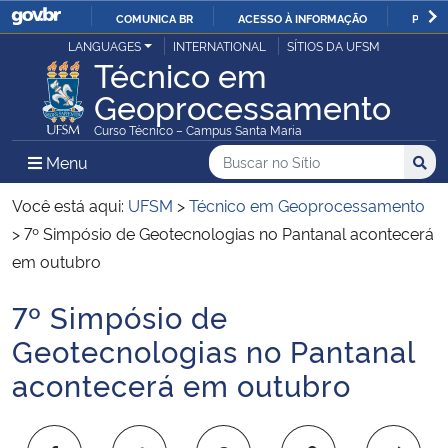
COMUNICA BR
ACESSO À INFORMAÇÃO
PARTI
Casa Civil
LANGUAGES
INTERNATIONAL
SÍTIOS DA UFSM
IR
Técnico em
PARA
Geoprocessamento
Ministério da Justiça e Segurança Pública
O
Curso Técnico – Campus Santa Maria
CONTEÚDO
Ministério da Defesa
Buscar no no Sítio
Busca
Busca:
Menu Principal do Sítio
Menu
Busc
Ministério das Relações Exteriores
Você está aqui:
UFSM
>
Técnico em Geoprocessamento
>
7º Simpósio de Geotecnologias no Pantanal acontecerá
Ministério da Economia
em outubro
7º Simpósio de
Ministério da Infraestrutura
Início do conteúdo
Geotecnologias no Pantanal
Ministério da Agricultura, Pecuária e Abastecimento
acontecerá em outubro
Ministério da Educação