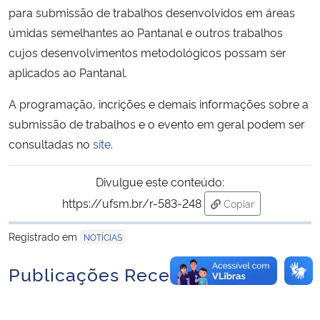
para submissão de trabalhos desenvolvidos em áreas
úmidas semelhantes ao Pantanal e outros trabalhos
Secretaria-Geral
cujos desenvolvimentos metodológicos possam ser
aplicados ao Pantanal.
Secretaria de Governo
A programação, incrições e demais informações sobre a
Gabinete de Segurança Institucional
submissão de trabalhos e o evento em geral podem ser
consultadas no
site
.
Advocacia-Geral da União
Divulgue este conteúdo:
Banco Central do Brasil
https://ufsm.br/r-583-248
Copiar
para área de trans
Planalto
Registrado em
NOTÍCIAS
Publicações Recentes