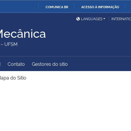
COMUNICA BR
ACESSO À INFORMAÇÃO
Ministério da Defesa
Ministério das Relações
Mini
IR
LANGUAGES
INTERNATI
Exteriores
PARA
Mecânica
O
Ministério da Cidadania
Ministério da Saúde
Mini
CONTEÚDO
 – UFSM
M
Contato
Gestores do sítio
Ministério do
Controladoria-Geral da
Mini
Desenvolvimento Regional
União
Famí
apa do Sítio
Hum
Advocacia-Geral da União
Banco Central do Brasil
Plan