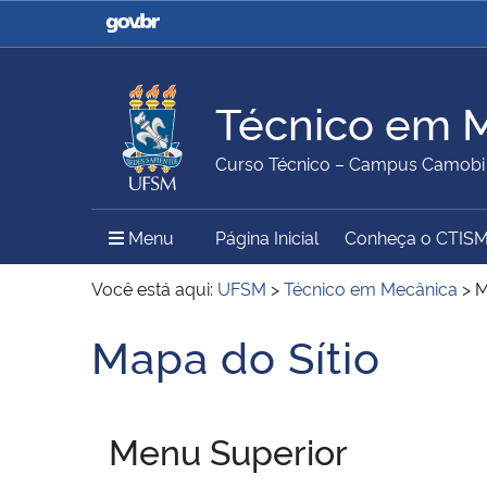
Casa Civil
Ministério da Justiça e
Segurança Pública
Técnico em 
Ministério da Agricultura,
Ministério da Educação
Curso Técnico – Campus Camobi
Pecuária e Abastecimento
Menu Principal do Sítio
Menu
Página Inicial
Conheça o CTIS
Ministério do Meio Ambiente
Ministério do Turismo
Você está aqui:
UFSM
>
Técnico em Mecânica
>
M
Mapa do Sítio
Início do conteúdo
Secretaria de Governo
Gabinete de Segurança
Institucional
Menu Superior