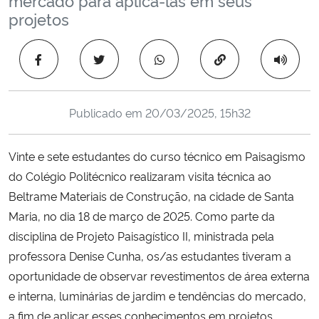
Ministério da Cidadania
projetos
Ministério da Saúde
Copiar para área 
Ministério de Minas e Energia
Publicado em
20/03/2025, 15h32
Ministério da Ciência, Tecnologia, Inovações e Comunicações
Vinte e sete estudantes do curso técnico em Paisagismo
Ministério do Meio Ambiente
do Colégio Politécnico realizaram visita técnica ao
Beltrame Materiais de Construção, na cidade de Santa
Ministério do Turismo
Maria, no dia 18 de março de 2025. Como parte da
disciplina de Projeto Paisagístico II, ministrada pela
Ministério do Desenvolvimento Regional
professora Denise Cunha, os/as estudantes tiveram a
oportunidade de observar revestimentos de área externa
Controladoria-Geral da União
e interna, luminárias de jardim e tendências do mercado,
a fim de aplicar esses conhecimentos em projetos
Ministério da Mulher, da Família e dos Direitos Humanos