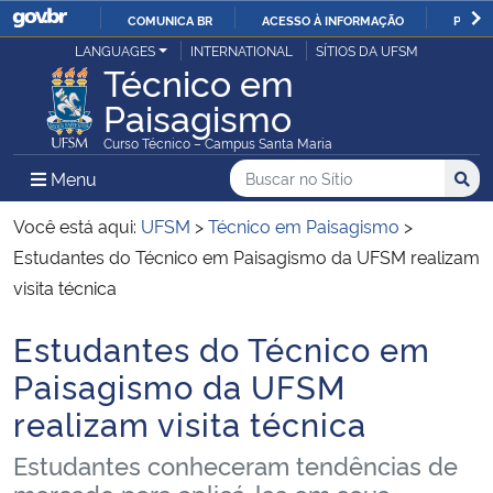
COMUNICA BR
ACESSO À INFORMAÇÃO
PARTI
Casa Civil
LANGUAGES
INTERNATIONAL
SÍTIOS DA UFSM
IR
Técnico em
PARA
Paisagismo
Ministério da Justiça e Segurança Pública
O
Curso Técnico – Campus Santa Maria
CONTEÚDO
Ministério da Defesa
Buscar no no Sítio
Busca
Busca:
Menu Principal do Sítio
Menu
Busc
Ministério das Relações Exteriores
Você está aqui:
UFSM
>
Técnico em Paisagismo
>
Estudantes do Técnico em Paisagismo da UFSM realizam
Ministério da Economia
visita técnica
Estudantes do Técnico em
Ministério da Infraestrutura
Início do conteúdo
Paisagismo da UFSM
Ministério da Agricultura, Pecuária e Abastecimento
realizam visita técnica
Ministério da Educação
Estudantes conheceram tendências de
mercado para aplicá-las em seus