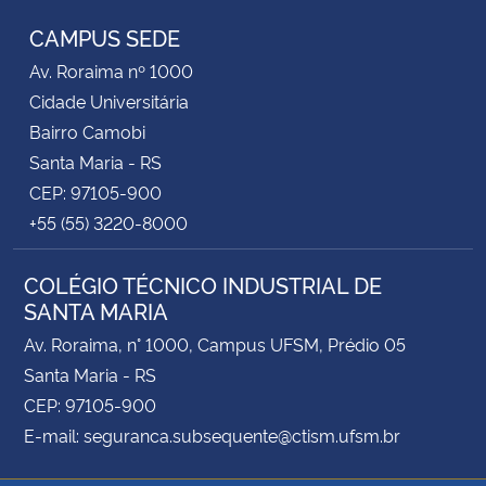
CAMPUS SEDE
Secretaria-Geral
Av. Roraima nº 1000
Cidade Universitária
Secretaria de Governo
Bairro Camobi
Santa Maria - RS
Gabinete de Segurança Institucional
CEP: 97105-900
+55 (55) 3220-8000
Advocacia-Geral da União
COLÉGIO TÉCNICO INDUSTRIAL DE
Banco Central do Brasil
SANTA MARIA
Planalto
Av. Roraima, n° 1000, Campus UFSM, Prédio 05
Santa Maria - RS
CEP: 97105-900
E-mail: seguranca.subsequente@ctism.ufsm.br