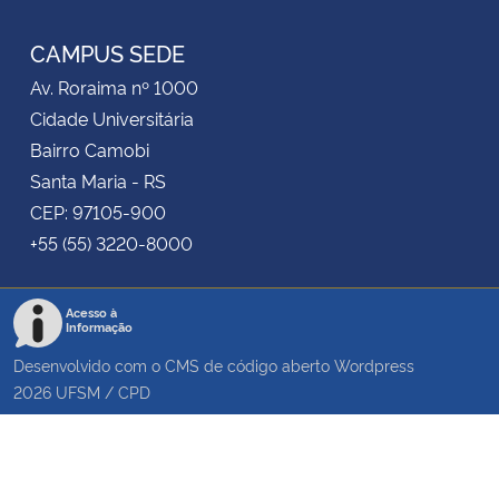
RSS
CAMPUS SEDE
Av. Roraima nº 1000
Cidade Universitária
Bairro Camobi
Santa Maria - RS
CEP: 97105-900
+55 (55) 3220-8000
Acesso à
Informação
Desenvolvido com o CMS de código aberto
Wordpress
2026
UFSM
/
CPD