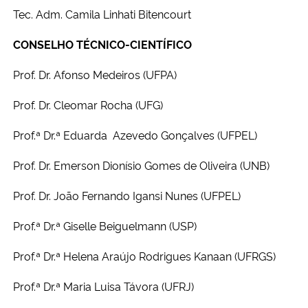
Tec. Adm. Camila Linhati Bitencourt
Secretaria-Geral
CONSELHO TÉCNICO-CIENTÍFICO
Secretaria de Governo
Prof. Dr. Afonso Medeiros (UFPA)
Prof. Dr. Cleomar Rocha (UFG)
Gabinete de Segurança Institucional
Prof.ª Dr.ª Eduarda Azevedo Gonçalves (UFPEL)
Advocacia-Geral da União
Prof. Dr. Emerson Dionísio Gomes de Oliveira (UNB)
Banco Central do Brasil
Prof. Dr. João Fernando Igansi Nunes (UFPEL)
Planalto
Prof.ª Dr.ª Giselle Beiguelmann (USP)
Prof.ª Dr.ª Helena Araújo Rodrigues Kanaan (UFRGS)
Prof.ª Dr.ª Maria Luisa Távora (UFRJ)