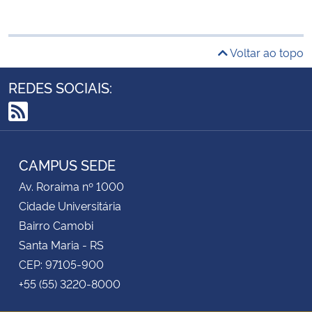
Secretaria-Geral
Voltar ao topo
Secretaria de Governo
REDES SOCIAIS:
Gabinete de Segurança Institucional
RSS
Advocacia-Geral da União
CAMPUS SEDE
Banco Central do Brasil
Av. Roraima nº 1000
Cidade Universitária
Planalto
Bairro Camobi
Santa Maria - RS
CEP: 97105-900
+55 (55) 3220-8000