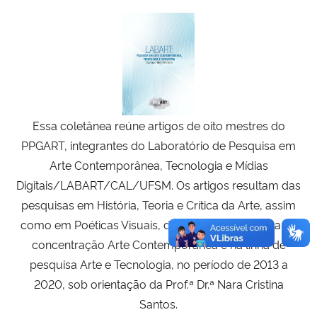
Ministério da Cidadania
Ministério da Saúde
Ministério de Minas e Energia
Essa coletânea reúne artigos de oito mestres do
Ministério da Ciência, Tecnologia, Inovações e Comunicações
PPGART, integrantes do Laboratório de Pesquisa em
Ministério do Meio Ambiente
Arte Contemporânea, Tecnologia e Mídias
Digitais/LABART/CAL/UFSM. Os artigos resultam das
Ministério do Turismo
pesquisas em História, Teoria e Crítica da Arte, assim
como em Poéticas Visuais, desenvolvidas na área de
Ministério do Desenvolvimento Regional
concentração Arte Contemporânea e na linha de
pesquisa Arte e Tecnologia, no período de 2013 a
Controladoria-Geral da União
2020, sob orientação da Prof.ª Dr.ª Nara Cristina
Santos.
Ministério da Mulher, da Família e dos Direitos Humanos