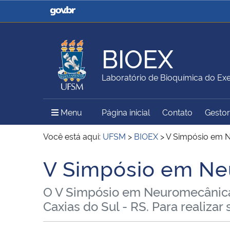
Casa Civil
Ministério da Justiça e
Segurança Pública
BIOEX
Ministério da Agricultura,
Ministério da Educação
Laboratório de Bioquímica do Exe
Pecuária e Abastecimento
Menu Principal do Sítio
Menu
Página inicial
Contato
Gestor
Ministério do Meio Ambiente
Ministério do Turismo
Você está aqui:
UFSM
>
BIOEX
>
V Simpósio em 
V Simpósio em Ne
Início do conteúdo
Secretaria de Governo
Gabinete de Segurança
O V Simpósio em Neuromecânica 
Institucional
Caxias do Sul - RS. Para realizar 