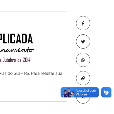
as do Sul – RS. Para realizar sua
Copiar para áre
transferência