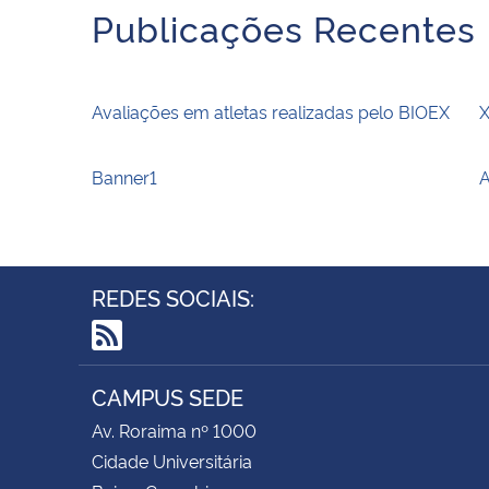
Publicações Recentes
Avaliações em atletas realizadas pelo BIOEX
X
Banner1
A
REDES SOCIAIS:
RSS
CAMPUS SEDE
Av. Roraima nº 1000
Cidade Universitária