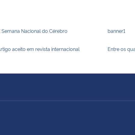
 Semana Nacional do Cérebro
banner1
rtigo aceito em revista internacional
Entre os qu