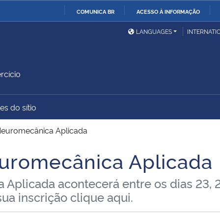
COMUNICA BR
ACESSO À INFORMAÇÃO
Ministério da Defesa
Ministério das Relações
Mini
IR
LANGUAGES
INTERNATI
Exteriores
PARA
O
Ministério da Cidadania
Ministério da Saúde
Mini
CONTEÚDO
rcício
es do sítio
Ministério do
Controladoria-Geral da
Mini
Desenvolvimento Regional
União
Famí
Neuromecânica Aplicada
Hum
uromecânica Aplicada
Advocacia-Geral da União
Banco Central do Brasil
Plan
Aplicada acontecerá entre os dias 23, 2
sua inscrição clique aqui.