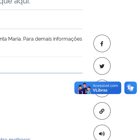
que aqui.
nta Maria. Para demais informações
transferência
Copiar para áre
atro melhores