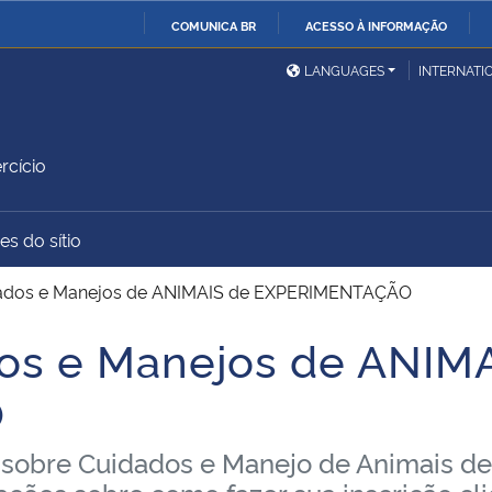
COMUNICA BR
ACESSO À INFORMAÇÃO
Ministério da Defesa
Ministério das Relações
Mini
IR
LANGUAGES
INTERNATI
Exteriores
PARA
O
Ministério da Cidadania
Ministério da Saúde
Mini
CONTEÚDO
rcício
es do sítio
Ministério do
Controladoria-Geral da
Mini
Desenvolvimento Regional
União
Famí
idados e Manejos de ANIMAIS de EXPERIMENTAÇÃO
Hum
dos e Manejos de ANIM
Advocacia-Geral da União
Banco Central do Brasil
Plan
O
o sobre Cuidados e Manejo de Animais d