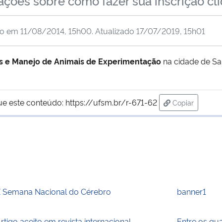
ções sobre como fazer sua inscrição cli
do em
11/08/2014, 15h00
. Atualizado
17/07/2019, 15h01
os e Manejo de Animais de Experimentação
na cidade de Sa
ue este conteúdo:
https://ufsm.br/r-671-62
Copiar
para área de 
 Semana Nacional do Cérebro
banner1
rtigo aceito em revista internacional
Entre os qu