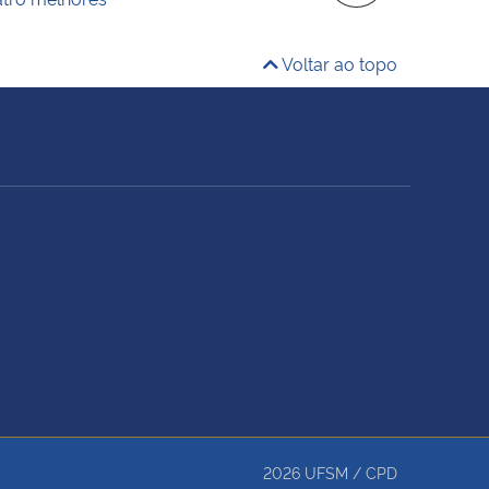
Voltar ao topo
2026
UFSM
/
CPD