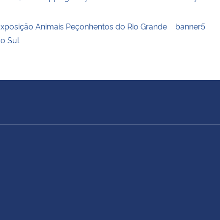
xposição Animais Peçonhentos do Rio Grande
banner5
o Sul