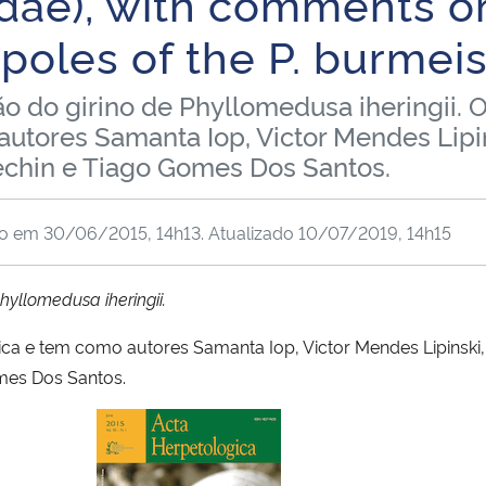
idae), with comments o
oles of the P. burmeis
o do girino de Phyllomedusa iheringii. O 
utores Samanta Iop, Victor Mendes Lipi
echin e Tiago Gomes Dos Santos.
do em
30/06/2015, 14h13
. Atualizado
10/07/2019, 14h15
hyllomedusa iheringii.
gica e tem como autores Samanta Iop, Victor Mendes Lipinski
mes Dos Santos.