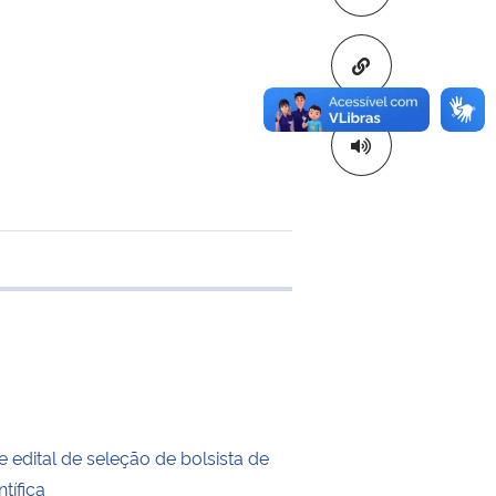
Copiar para áre
transferência
 edital de seleção de bolsista de
ntífica