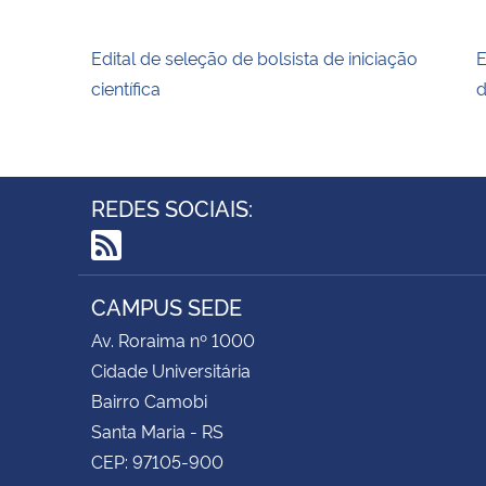
Edital de seleção de bolsista de iniciação
E
científica
d
REDES SOCIAIS:
RSS
CAMPUS SEDE
Av. Roraima nº 1000
Cidade Universitária
Bairro Camobi
Santa Maria - RS
CEP: 97105-900