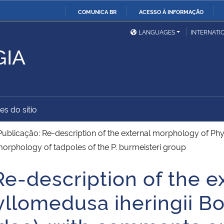
COMUNICA BR
ACESSO À INFORMAÇÃO
Ministério da Defesa
Ministério das Relações
Mini
IR
LANGUAGES
INTERNATI
Exteriores
PARA
GIA
O
Ministério da Cidadania
Ministério da Saúde
Mini
CONTEÚDO
es do sítio
Ministério do
Controladoria-Geral da
Mini
Desenvolvimento Regional
União
Famí
ublicação: Re-description of the external morphology of Phy
Hum
morphology of tadpoles of the P. burmeisteri group
e-description of the e
Advocacia-Geral da União
Banco Central do Brasil
Plan
llomedusa iheringii Bo