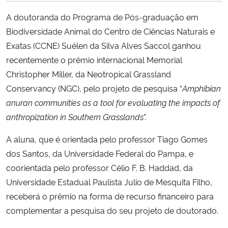
A doutoranda do Programa de Pós-graduação em
Secretaria-Geral
Biodiversidade Animal do Centro de Ciências Naturais e
Exatas (CCNE) Suélen da Silva Alves Saccol ganhou
Secretaria de Governo
recentemente o prêmio internacional Memorial
Christopher Miller, da Neotropical Grassland
Gabinete de Segurança Institucional
Conservancy (NGC), pelo projeto de pesquisa “
Amphibian
anuran communities as a tool for evaluating the impacts of
Advocacia-Geral da União
anthropization in Southern Grasslands
”.
Banco Central do Brasil
A aluna, que é orientada pelo professor Tiago Gomes
dos Santos, da Universidade Federal do Pampa, e
Planalto
coorientada pelo professor Célio F. B. Haddad, da
Universidade Estadual Paulista Julio de Mesquita Filho,
receberá o prêmio na forma de recurso financeiro para
complementar a pesquisa do seu projeto de doutorado.