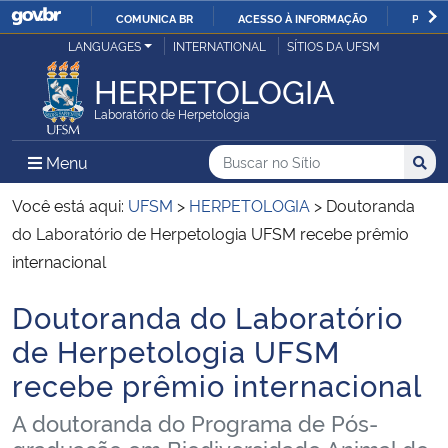
COMUNICA BR
ACESSO À INFORMAÇÃO
PARTI
Casa Civil
LANGUAGES
INTERNATIONAL
SÍTIOS DA UFSM
IR
PARA
HERPETOLOGIA
Ministério da Justiça e Segurança Pública
O
Laboratório de Herpetologia
CONTEÚDO
Ministério da Defesa
Buscar no no Sítio
Busca
Busca:
Menu Principal do Sítio
Menu
Busc
Ministério das Relações Exteriores
Você está aqui:
UFSM
>
HERPETOLOGIA
>
Doutoranda
do Laboratório de Herpetologia UFSM recebe prêmio
Ministério da Economia
internacional
Doutoranda do Laboratório
Ministério da Infraestrutura
Início do conteúdo
de Herpetologia UFSM
Ministério da Agricultura, Pecuária e Abastecimento
recebe prêmio internacional
Ministério da Educação
A doutoranda do Programa de Pós-
graduação em Biodiversidade Animal do