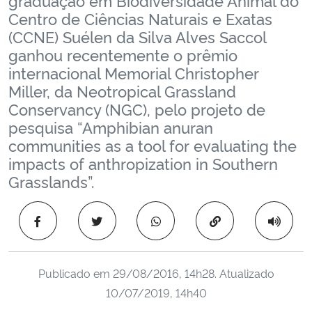
Ministério da Cidadania
Centro de Ciências Naturais e Exatas
(CCNE) Suélen da Silva Alves Saccol
Ministério da Saúde
ganhou recentemente o prêmio
internacional Memorial Christopher
Ministério de Minas e Energia
Miller, da Neotropical Grassland
Conservancy (NGC), pelo projeto de
pesquisa “Amphibian anuran
Ministério da Ciência, Tecnologia, Inovações e Comunicações
communities as a tool for evaluating the
impacts of anthropization in Southern
Ministério do Meio Ambiente
Grasslands”.
Ministério do Turismo
Copiar para área 
Ministério do Desenvolvimento Regional
Controladoria-Geral da União
Publicado em
29/08/2016, 14h28
. Atualizado
10/07/2019, 14h40
Ministério da Mulher, da Família e dos Direitos Humanos