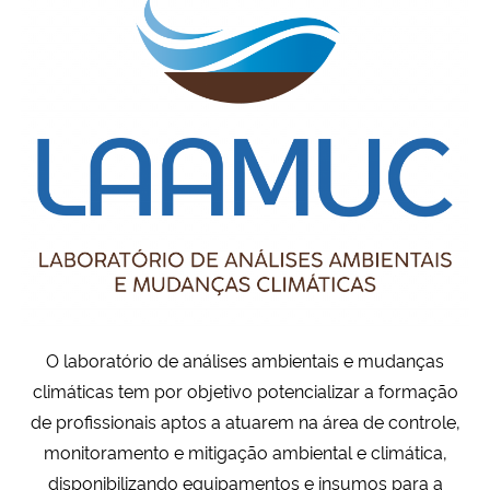
Ministério da Cidadania
Ministério da Saúde
Ministério de Minas e Energia
Ministério da Ciência, Tecnologia, Inovações e Comunicações
Ministério do Meio Ambiente
Ministério do Turismo
O laboratório de análises ambientais e mudanças
Ministério do Desenvolvimento Regional
climáticas tem por objetivo potencializar a formação
de profissionais aptos a atuarem na área de controle,
Controladoria-Geral da União
monitoramento e mitigação ambiental e climática,
disponibilizando equipamentos e insumos para a
Ministério da Mulher, da Família e dos Direitos Humanos