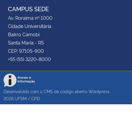
CAMPUS SEDE
Secretaria-Geral
Av. Roraima nº 1000
Cidade Universitária
Secretaria de Governo
Bairro Camobi
Santa Maria - RS
Gabinete de Segurança Institucional
CEP: 97105-900
+55 (55) 3220-8000
Advocacia-Geral da União
Banco Central do Brasil
Acesso à
Informação
Desenvolvido com o CMS de código aberto
Wordpress
Planalto
2026
UFSM
/
CPD