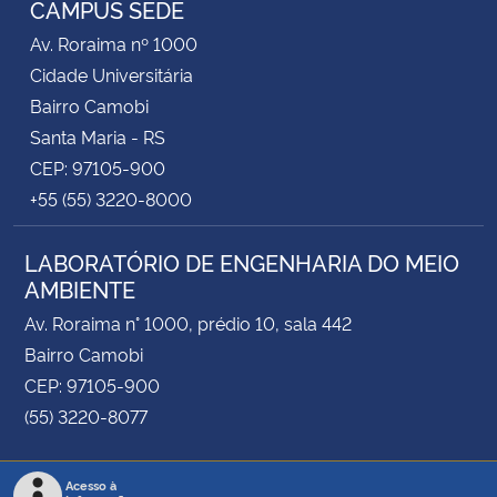
CAMPUS SEDE
Av. Roraima nº 1000
Secretaria-Geral
Cidade Universitária
Bairro Camobi
Secretaria de Governo
Santa Maria - RS
CEP: 97105-900
Gabinete de Segurança Institucional
+55 (55) 3220-8000
Advocacia-Geral da União
LABORATÓRIO DE ENGENHARIA DO MEIO
AMBIENTE
Banco Central do Brasil
Av. Roraima n° 1000, prédio 10, sala 442
Planalto
Bairro Camobi
CEP: 97105-900
(55) 3220-8077
Acesso à