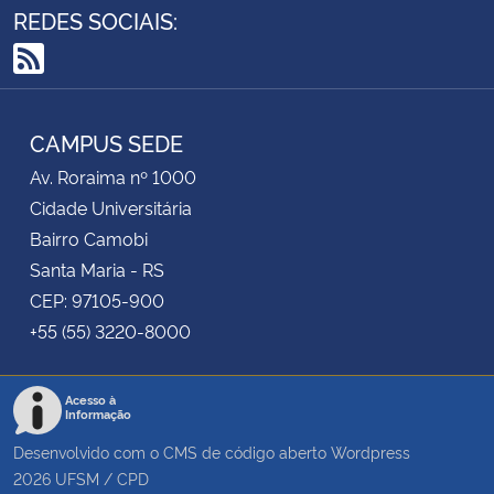
REDES SOCIAIS:
Secretaria-Geral
RSS
Secretaria de Governo
CAMPUS SEDE
Gabinete de Segurança Institucional
Av. Roraima nº 1000
Cidade Universitária
Advocacia-Geral da União
Bairro Camobi
Santa Maria - RS
Banco Central do Brasil
CEP: 97105-900
+55 (55) 3220-8000
Planalto
Acesso à
Informação
Desenvolvido com o CMS de código aberto
Wordpress
2026
UFSM
/
CPD