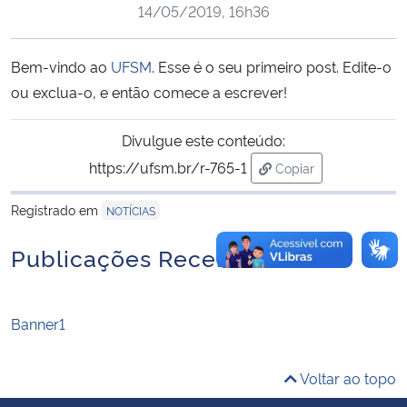
14/05/2019, 16h36
Ministério da Cidadania
Ministério da Saúde
Bem-vindo ao
UFSM
. Esse é o seu primeiro post. Edite-o
ou exclua-o, e então comece a escrever!
Ministério de Minas e Energia
Divulgue este conteúdo:
Ministério da Ciência, Tecnologia, Inovações e Comunicações
https://ufsm.br/r-765-1
Copiar
para área de transfe
Ministério do Meio Ambiente
Registrado em
NOTÍCIAS
Publicações Recentes
Ministério do Turismo
Ministério do Desenvolvimento Regional
Banner1
Controladoria-Geral da União
Voltar ao topo
Ministério da Mulher, da Família e dos Direitos Humanos