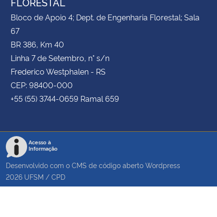
FLORESTAL
Bloco de Apoio 4; Dept. de Engenharia Florestal; Sala
67
BR 386, Km 40
Linha 7 de Setembro, n° s/n
Frederico Westphalen - RS
CEP: 98400-000
+55 (55) 3744-0659 Ramal 659
Acesso à
Informação
Desenvolvido com o CMS de código aberto
Wordpress
2026
UFSM
/
CPD