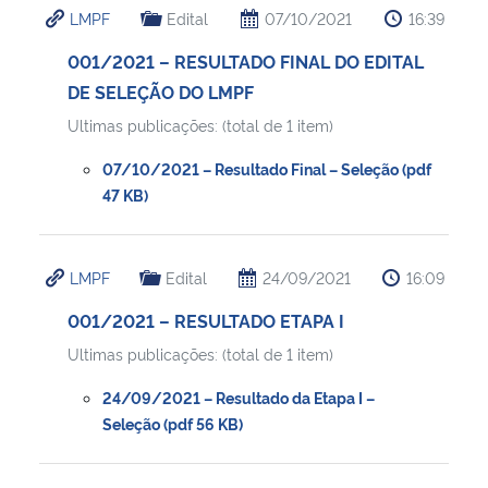
LMPF
Edital
07/10/2021
16:39
Ministério da Cidadania
001/2021 – RESULTADO FINAL DO EDITAL
Ministério da Saúde
DE SELEÇÃO DO LMPF
Ultimas publicações: (total de 1 item)
Ministério de Minas e Energia
07/10/2021 – Resultado Final – Seleção (pdf
Ministério da Ciência, Tecnologia, Inovações e Comunicações
47 KB)
Ministério do Meio Ambiente
LMPF
Edital
24/09/2021
16:09
Ministério do Turismo
001/2021 – RESULTADO ETAPA I
Ultimas publicações: (total de 1 item)
Ministério do Desenvolvimento Regional
24/09/2021 – Resultado da Etapa I –
Seleção (pdf 56 KB)
Controladoria-Geral da União
Ministério da Mulher, da Família e dos Direitos Humanos