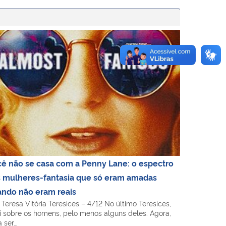
e sucesso
ê não se casa com a Penny Lane: o espectro das mulhere
ê não se casa com a Penny Lane: o espectro
 mulheres-fantasia que só eram amadas
ndo não eram reais
 Teresa Vitória Teresices – 4/12 No último Teresices,
ei sobre os homens, pelo menos alguns deles. Agora,
 ser…