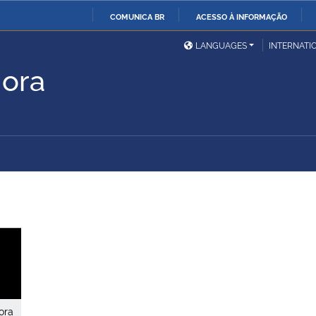
COMUNICA BR
ACESSO À INFORMAÇÃO
Ministério da Defesa
Ministério das Relações
Mini
IR
LANGUAGES
INTERNATI
Exteriores
PARA
Hora
O
Ministério da Cidadania
Ministério da Saúde
Mini
CONTEÚDO
Ministério do
Controladoria-Geral da
Mini
Desenvolvimento Regional
União
Famí
Hum
Advocacia-Geral da União
Banco Central do Brasil
Plan
ora