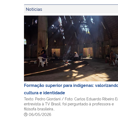
Notícias
Formação superior para indígenas: valorizando
Formação superior para indígenas: valorizand
cultura e identidade
Texto: Pedro Giordani / Foto: Carlos Eduardo Ribeiro 
entrevista à TV Brasil, foi perguntado à professora e
filósofa brasileira…
06/05/2026