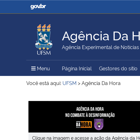
Casa Civil
Ministério da Justiça e
Segurança Pública
Agência Da 
Ministério da Agricultura,
Ministério da Educação
Agência Experimental de Notícias
Pecuária e Abastecimento
Menu Principal do Sítio
Menu
Página Inicial
Gestores do sítio
Ministério do Meio Ambiente
Ministério do Turismo
Você está aqui:
UFSM
>
Agência Da Hora
Início do conteúdo
Secretaria de Governo
Gabinete de Segurança
Institucional
Clique na imagem e acesse a ação da Agência da H