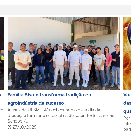
 cultura e identidade
Família Bisolo transforma tradição em agroindústria d
Voc
o
Família Bisolo transforma tradição em
Voc
agroindústria de sucesso
das
Em
Alunos da UFSM-FW conheceram o dia a dia da
qua
produção familiar e os desafios do setor. Texto: Caroline
Por:
Schepp /…
fal
27/10/2025
para