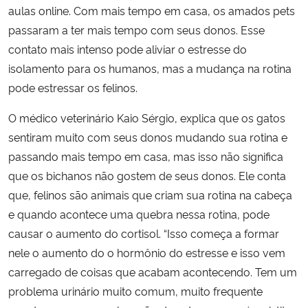
aulas online. Com mais tempo em casa, os amados pets
passaram a ter mais tempo com seus donos. Esse
Secretaria-Geral
contato mais intenso pode aliviar o estresse do
isolamento para os humanos, mas a mudança na rotina
Secretaria de Governo
pode estressar os felinos.
Gabinete de Segurança Institucional
O médico veterinário Kaio Sérgio, explica que os gatos
sentiram muito com seus donos mudando sua rotina e
Advocacia-Geral da União
passando mais tempo em casa, mas isso não significa
que os bichanos não gostem de seus donos. Ele conta
Banco Central do Brasil
que, felinos são animais que criam sua rotina na cabeça
e quando acontece uma quebra nessa rotina, pode
Planalto
causar o aumento do cortisol. “Isso começa a formar
nele o aumento do o hormônio do estresse e isso vem
carregado de coisas que acabam acontecendo. Tem um
problema urinário muito comum, muito frequente