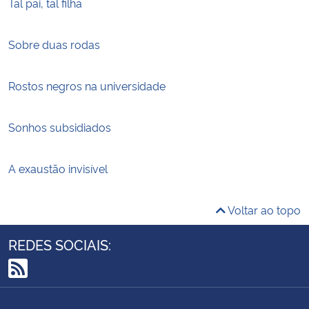
Tal pai, tal filha
Sobre duas rodas
Rostos negros na universidade
Sonhos subsidiados
A exaustão invisível
Voltar ao topo
REDES SOCIAIS:
RSS