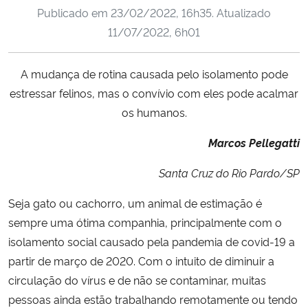
Publicado em
23/02/2022, 16h35
. Atualizado
Ministério da Cidadania
11/07/2022, 6h01
Ministério da Saúde
A mudança de rotina causada pelo isolamento pode
Ministério de Minas e Energia
estressar felinos, mas o convívio com eles pode acalmar
os humanos.
Ministério da Ciência, Tecnologia, Inovações e Comunicações
Marcos Pellegatti
Ministério do Meio Ambiente
Santa Cruz do Rio Pardo/SP
Ministério do Turismo
Seja gato ou cachorro, um animal de estimação é
sempre uma ótima companhia, principalmente com o
Ministério do Desenvolvimento Regional
isolamento social causado pela pandemia de covid-19 a
partir de março de 2020. Com o intuito de diminuir a
Controladoria-Geral da União
circulação do vírus e de não se contaminar, muitas
pessoas ainda estão trabalhando remotamente ou tendo
Ministério da Mulher, da Família e dos Direitos Humanos