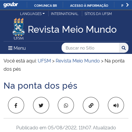
COMUNICA BR
ACESSO À INFORMAÇÃO
PARTI
Casa Civil
LANGUAGES
INTERNATIONAL
SÍTIOS DA UFSM
IR
PARA
Revista Meio Mundo
Ministério da Justiça e Segurança Pública
O
CONTEÚDO
Ministério da Defesa
Buscar no no Sítio
Busca
Busca:
Menu Principal do Sítio
Menu
Busc
Ministério das Relações Exteriores
Você está aqui:
UFSM
>
Revista Meio Mundo
>
Na ponta
dos pés
Ministério da Economia
Na ponta dos pés
Início do conteúdo
Ministério da Infraestrutura
Copiar para área 
Ministério da Agricultura, Pecuária e Abastecimento
Ministério da Educação
Publicado em
05/08/2022, 11h07
. Atualizado