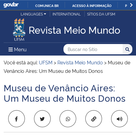
COMUNICA BR
ACESSO À INFORMAÇÃO
PARTI
Casa Civil
LANGUAGES
INTERNATIONAL
SÍTIOS DA UFSM
IR
PARA
Revista Meio Mundo
Ministério da Justiça e Segurança Pública
O
CONTEÚDO
Ministério da Defesa
Buscar no no Sítio
Busca
Busca:
Menu Principal do Sítio
Menu
Busc
Ministério das Relações Exteriores
Você está aqui:
UFSM
>
Revista Meio Mundo
>
Museu de
Venâncio Aires: Um Museu de Muitos Donos
Ministério da Economia
Museu de Venâncio Aires:
Início do conteúdo
Ministério da Infraestrutura
Um Museu de Muitos Donos
Ministério da Agricultura, Pecuária e Abastecimento
Copiar para área 
Ministério da Educação