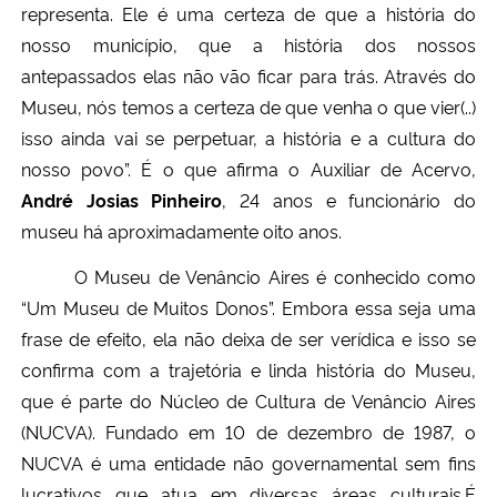
representa. Ele é uma certeza de que a história do
nosso município, que a história dos nossos
Secretaria-Geral
antepassados elas não vão ficar para trás. Através do
Museu, nós temos a certeza de que venha o que vier(..)
Secretaria de Governo
isso ainda vai se perpetuar, a história e a cultura do
nosso povo”. É o que afirma o Auxiliar de Acervo,
Gabinete de Segurança Institucional
André Josias Pinheiro
, 24 anos e funcionário do
Advocacia-Geral da União
museu há aproximadamente oito anos.
O Museu de Venâncio Aires é conhecido como
Banco Central do Brasil
“Um Museu de Muitos Donos”. Embora essa seja uma
frase de efeito, ela não deixa de ser verídica e isso se
Planalto
confirma com a trajetória e linda história do Museu,
que é parte do Núcleo de Cultura de Venâncio Aires
(NUCVA). Fundado em 10 de dezembro de 1987, o
NUCVA é uma entidade não governamental sem fins
lucrativos que atua em diversas áreas culturais.É