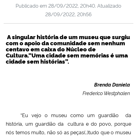
Publicado em
28/09/2022, 20h40
. Atualizado
Ministério da Cidadania
28/09/2022, 20h56
Ministério da Saúde
A singular história de um museu que surgiu
Ministério de Minas e Energia
com o apoio da comunidade sem nenhum
centavo em caixa do Núcleo de
Cultura.“Uma cidade sem memórias é uma
Ministério da Ciência, Tecnologia, Inovações e Comunicações
cidade sem histórias”.
Ministério do Meio Ambiente
Brenda Daniela
Ministério do Turismo
Frederico Westphalen
Ministério do Desenvolvimento Regional
“Eu vejo o museu como um guardião da
Controladoria-Geral da União
história, um guardião da cultura e do povo, porque
nós temos muito, não só as peças(..)tudo que o museu
Ministério da Mulher, da Família e dos Direitos Humanos