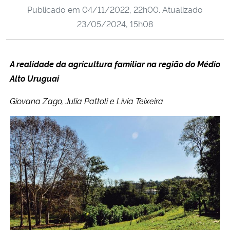
Publicado em
04/11/2022, 22h00
. Atualizado
Ministério da Cidadania
23/05/2024, 15h08
Ministério da Saúde
A realidade da agricultura familiar na região do Médio
Ministério de Minas e Energia
Alto Uruguai
Ministério da Ciência, Tecnologia, Inovações e Comunicações
Giovana Zago, Julia Pattoli e Lívia Teixeira
Ministério do Meio Ambiente
Ministério do Turismo
Ministério do Desenvolvimento Regional
Controladoria-Geral da União
Ministério da Mulher, da Família e dos Direitos Humanos