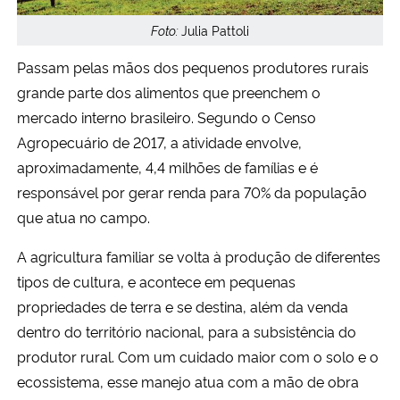
Foto:
Julia Pattoli
Secretaria-Geral
Passam pelas mãos dos pequenos produtores rurais
Secretaria de Governo
grande parte dos alimentos que preenchem o
mercado interno brasileiro. Segundo o Censo
Gabinete de Segurança Institucional
Agropecuário de 2017, a atividade envolve,
aproximadamente, 4,4 milhões de famílias e é
Advocacia-Geral da União
responsável por gerar renda para 70% da população
que atua no campo.
Banco Central do Brasil
A agricultura familiar se volta à produção de diferentes
Planalto
tipos de cultura, e acontece em pequenas
propriedades de terra e se destina, além da venda
dentro do território nacional, para a subsistência do
produtor rural. Com um cuidado maior com o solo e o
ecossistema, esse manejo atua com a mão de obra