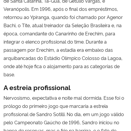
de Santa Catarina, Ta-Guá, de Getúlio Vargas, e
Veranópolis. Em 1996, após o final dos empréstimos,
retornou ao Ypiranga, quando foi chamado por Agenor
Bachi, o Tite, atual treinador da Seleção Brasileira e, na
época, comandante do Canarinho de Erechim, para
integrar o elenco profissional do time. Durante a
passagem por Erechim, a estadia era embaixo das
arquibancadas do Estádio Olímpico Colosso da Lagoa,
onde até hoje fica o alojamento para as categorias de
base.
A estreia profissional
Nervosismo, expectativa e noite mal dormida. Esse foi o
prólogo do primeiro jogo que marcaria a estreia
profissional de Sandro Sotilli. No dia, em um jogo válido
pelo Campeonato Gaúcho de 1996, Sandro iniciou no
banco de reservas, mas o frio na barriga, e o fato de