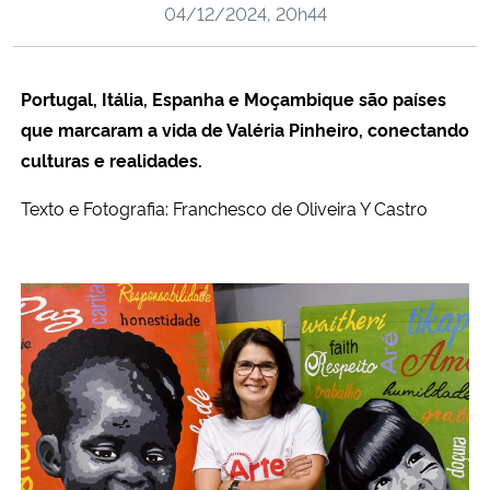
04/12/2024, 20h44
Ministério da Cidadania
Ministério da Saúde
Portugal, Itália, Espanha e Moçambique são países
que marcaram a vida de Valéria Pinheiro, conectando
Ministério de Minas e Energia
culturas e realidades.
Ministério da Ciência, Tecnologia, Inovações e Comunicações
Texto e Fotografia:
Franchesco de Oliveira Y Castro
Ministério do Meio Ambiente
Ministério do Turismo
Ministério do Desenvolvimento Regional
Controladoria-Geral da União
Ministério da Mulher, da Família e dos Direitos Humanos