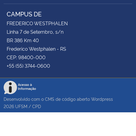
CAMPUS DE
FREDERICO WESTPHALEN
Linha 7 de Setembro, s/n
BR 386 Km 40
Frederico Westphalen - RS
CEP: 98400-000
+55 (55) 3744-0600
Acesso à
Informação
Desenvolvido com o CMS de código aberto
Wordpress
2026
UFSM
/
CPD