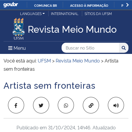
COMUNICA BR
ACESSO À INFORMAÇÃO
PARTI
Casa Civil
LANGUAGES
INTERNATIONAL
SÍTIOS DA UFSM
IR
PARA
Revista Meio Mundo
Ministério da Justiça e Segurança Pública
O
CONTEÚDO
Ministério da Defesa
Buscar no no Sítio
Busca
Busca:
Menu Principal do Sítio
Menu
Busc
Ministério das Relações Exteriores
Você está aqui:
UFSM
>
Revista Meio Mundo
>
Artista
sem fronteiras
Ministério da Economia
Artista sem fronteiras
Início do conteúdo
Ministério da Infraestrutura
Copiar para área 
Ministério da Agricultura, Pecuária e Abastecimento
Ministério da Educação
Publicado em
31/10/2024, 14h46
. Atualizado