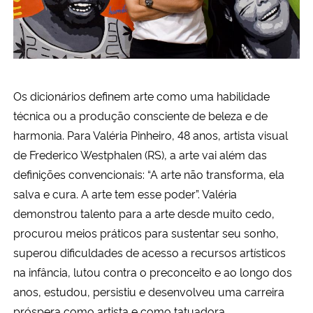
Secretaria-Geral
Secretaria de Governo
Os dicionários definem arte como uma habilidade
Gabinete de Segurança Institucional
técnica ou a produção consciente de beleza e de
harmonia. Para Valéria Pinheiro, 48 anos, artista visual
Advocacia-Geral da União
de Frederico Westphalen (RS), a arte vai além das
definições convencionais: “A arte não transforma, ela
Banco Central do Brasil
salva e cura. A arte tem esse poder”. Valéria
demonstrou talento para a arte desde muito cedo,
Planalto
procurou meios práticos para sustentar seu sonho,
superou dificuldades de acesso a recursos artísticos
na infância, lutou contra o preconceito e ao longo dos
anos, estudou, persistiu e desenvolveu uma carreira
próspera como artista e como tatuadora.