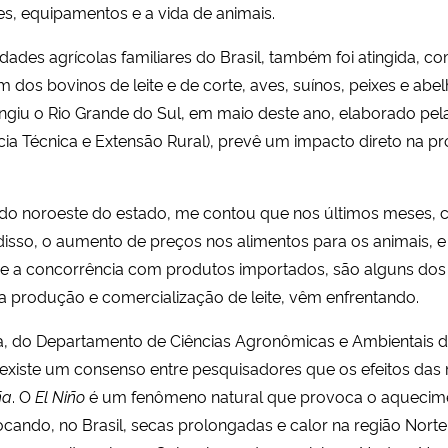
s, equipamentos e a vida de animais.
edades agrícolas familiares do Brasil, também foi atingida, 
 dos bovinos de leite e de corte, aves, suínos, peixes e abe
tingiu o Rio Grande do Sul, em maio deste ano, elaborado p
 Técnica e Extensão Rural), prevê um impacto direto na pro
 do noroeste do estado, me contou que nos últimos meses, c
 disso, o aumento de preços nos alimentos para os animais
 e a concorrência com produtos importados, são alguns dos 
 a produção e comercialização de leite, vêm enfrentando.
la, do Departamento de Ciências Agronômicas e Ambientais
 existe um consenso entre pesquisadores que os efeitos da
ña
. O
El Niño
é um fenômeno natural que provoca o aquecim
cando, no Brasil, secas prolongadas e calor na região Norte