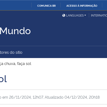
COMUNICA BR
ACESSO À INFORMAÇÃO
Ministério da Defesa
Ministério das Relações
Mini
IR
LANGUAGES
INTERNATI
Exteriores
PARA
o Mundo
O
Ministério da Cidadania
Ministério da Saúde
Mini
CONTEÚDO
ores do sítio
Ministério do
Controladoria-Geral da
Mini
Desenvolvimento Regional
União
Famí
ça chuva, faça sol
Hum
ol
Advocacia-Geral da União
Banco Central do Brasil
Plan
do em
26/11/2024, 12h07
. Atualizado
04/12/2024, 20h18