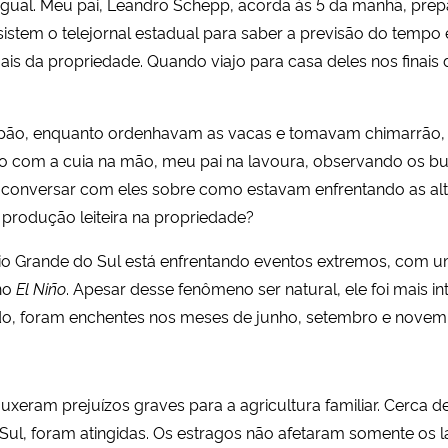
 igual. Meu pai, Leandro Schepp, acorda às 5 da manhã, pre
istem o telejornal estadual para saber a previsão do tempo 
ais da propriedade. Quando viajo para casa deles nos finai
alpão, enquanto ordenhavam as vacas e tomavam chimarrão,
do com a cuia na mão, meu pai na lavoura, observando os bu
vi conversar com eles sobre como estavam enfrentando as a
 produção leiteira na propriedade?
Rio Grande do Sul está enfrentando eventos extremos, com 
no
El Niño
. Apesar desse fenômeno ser natural, ele foi mais in
tado, foram enchentes nos meses de junho, setembro e nove
xeram prejuízos graves para a agricultura familiar. Cerca de
Sul, foram atingidas. Os estragos não afetaram somente os l