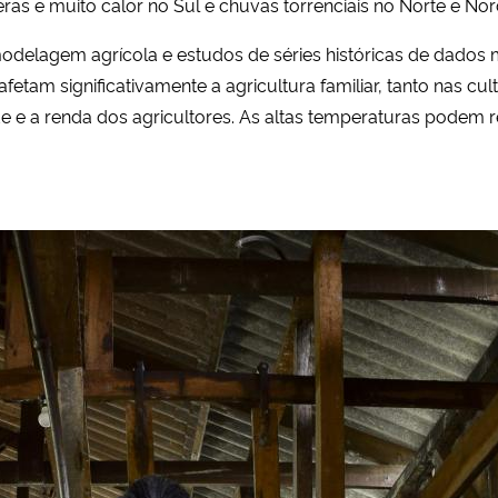
eras e muito calor no Sul e chuvas torrenciais no Norte e Nor
lagem agrícola e estudos de séries históricas de dados me
afetam significativamente a agricultura familiar, tanto nas c
 e a renda dos agricultores. As altas temperaturas podem re