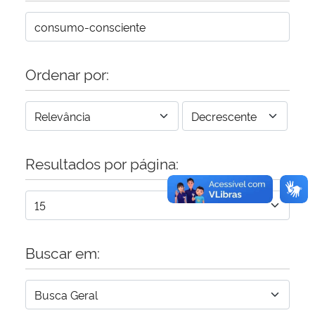
Secretaria-Geral
Ordenar por:
Secretaria de Governo
Gabinete de Segurança Institucional
Advocacia-Geral da União
Resultados por página:
Banco Central do Brasil
Planalto
Buscar em: