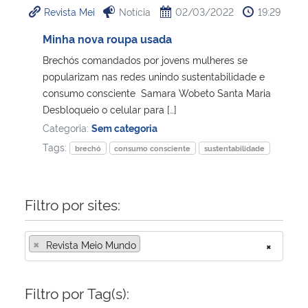
Revista Mei
Notícia
02/03/2022
19:29
Ministério da Cidadania
Minha nova roupa usada
Ministério da Saúde
Brechós comandados por jovens mulheres se
popularizam nas redes unindo sustentabilidade e
Ministério de Minas e Energia
consumo consciente Samara Wobeto Santa Maria
Desbloqueio o celular para […]
Ministério da Ciência, Tecnologia, Inovações e Comunicações
Categoria:
Sem categoria
Tags:
brechó
consumo consciente
sustentabilidade
Ministério do Meio Ambiente
Ministério do Turismo
Filtro por sites:
Ministério do Desenvolvimento Regional
×
Revista Meio Mundo
×
Controladoria-Geral da União
Filtro por Tag(s):
Ministério da Mulher, da Família e dos Direitos Humanos