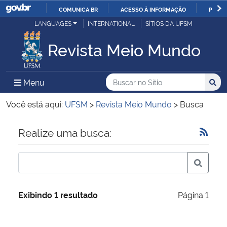
COMUNICA BR
ACESSO À INFORMAÇÃO
PARTI
Casa Civil
LANGUAGES
INTERNATIONAL
SÍTIOS DA UFSM
IR
PARA
Revista Meio Mundo
Ministério da Justiça e Segurança Pública
O
CONTEÚDO
Ministério da Defesa
Buscar no no Sítio
Busca
Busca:
Menu Principal do Sítio
Menu
Busc
Ministério das Relações Exteriores
Você está aqui:
UFSM
>
Revista Meio Mundo
>
Busca
Ministério da Economia
Início do conteúdo
Realize uma busca:
Ministério da Infraestrutura
Ministério da Agricultura, Pecuária e Abastecimento
Exibindo 1 resultado
Página 1
Ministério da Educação