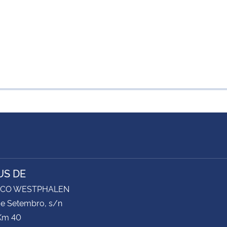
S DE
ICO WESTPHALEN
de Setembro, s/n
Km 40