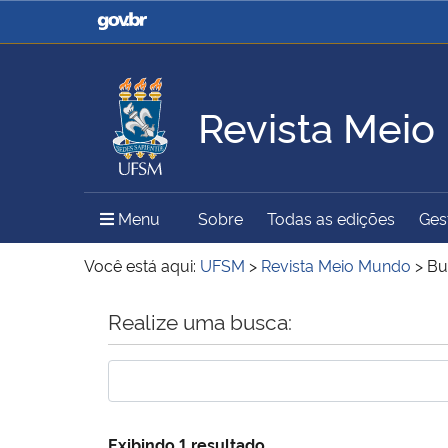
Casa Civil
Ministério da Justiça e
Segurança Pública
Revista Mei
Ministério da Agricultura,
Ministério da Educação
Pecuária e Abastecimento
Menu Principal do Sítio
Menu
Sobre
Todas as edições
Gest
Ministério do Meio Ambiente
Ministério do Turismo
Você está aqui:
UFSM
>
Revista Meio Mundo
>
Bu
Início do conteúdo
Realize uma busca:
Secretaria de Governo
Gabinete de Segurança
Institucional
Exibindo 1 resultado