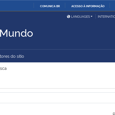
COMUNICA BR
ACESSO À INFORMAÇÃO
Ministério da Defesa
Ministério das Relações
Mini
IR
LANGUAGES
INTERNATI
Exteriores
PARA
o Mundo
O
Ministério da Cidadania
Ministério da Saúde
Mini
CONTEÚDO
ores do sítio
Ministério do
Controladoria-Geral da
Mini
Desenvolvimento Regional
União
Famí
sca
Hum
Advocacia-Geral da União
Banco Central do Brasil
Plan
P