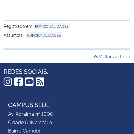
Secretaria-Geral
Registrado em
FUNCIONALIDADES
Secretaria de Governo
Assunto(s):
FUNCIONALIDADES
Gabinete de Segurança Institucional
Voltar ao topo
Advocacia-Geral da União
REDES SOCIAIS:
Banco Central do Brasil
Instagram
Facebook
YouTube
RSS
Planalto
CAMPUS SEDE
Av. Roraima nº 1000
Cidade Universitária
Bairro Camobi