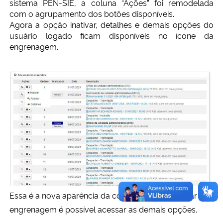
sistema PEN-SIE, a coluna “Ações” foi remodelada
Ministério da Cidadania
com o agrupamento dos botões disponíveis.
Agora a opção inativar, detalhes e demais opções do
usuário logado ficam disponíveis no ícone da
Ministério da Saúde
engrenagem.
Ministério de Minas e Energia
Ministério da Ciência, Tecnologia, Inovações e Comunicações
Ministério do Meio Ambiente
Ministério do Turismo
Ministério do Desenvolvimento Regional
Controladoria-Geral da União
Essa é a nova aparência da coluna ações, ao clicar na
engrenagem é possível acessar as demais opções.
Ministério da Mulher, da Família e dos Direitos Humanos