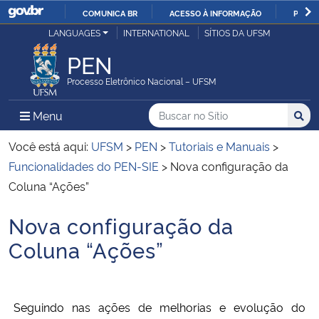
COMUNICA BR
ACESSO À INFORMAÇÃO
PARTI
Casa Civil
LANGUAGES
INTERNATIONAL
SÍTIOS DA UFSM
IR
PARA
PEN
Ministério da Justiça e Segurança Pública
O
Processo Eletrônico Nacional – UFSM
CONTEÚDO
Ministério da Defesa
Buscar no no Sítio
Busca
Busca:
Menu Principal do Sítio
Menu
Busc
Ministério das Relações Exteriores
Você está aqui:
UFSM
>
PEN
>
Tutoriais e Manuais
>
Funcionalidades do PEN-SIE
>
Nova configuração da
Ministério da Economia
Coluna “Ações”
Nova configuração da
Ministério da Infraestrutura
Início do conteúdo
Coluna “Ações”
Ministério da Agricultura, Pecuária e Abastecimento
Ministério da Educação
Seguindo nas ações de melhorias e evolução do