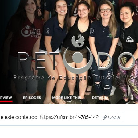
e este conteúdo:
https://ufsm.br/r-785-142
Copiar
para área de