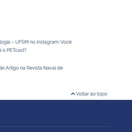
ogia – UFSM no Instagram: Você
é o PETcast?
de Artigo na Revista Naval de
a
Voltar ao topo