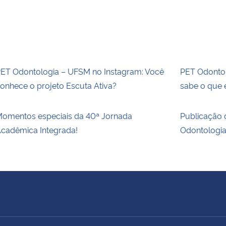
ET Odontologia – UFSM no Instagram: Você
PET Odontol
onhece o projeto Escuta Ativa?
sabe o que 
omentos especiais da 40ª Jornada
Publicação 
cadêmica Integrada!
Odontologi