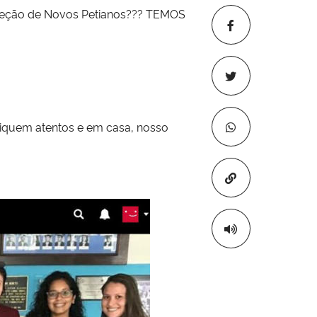
Seleção de Novos Petianos??? TEMOS
iquem atentos e em casa, nosso
Copiar para áre