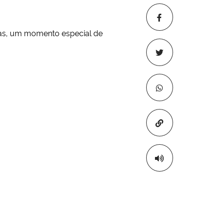
tinas, um momento especial de
Copiar para áre