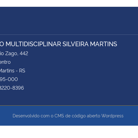
O MULTIDISCIPLINAR SILVEIRA MARTINS
lio Zago, 442
entro
Martins - RS
195-000
 3220-8396
Desenvolvido com o CMS de código aberto
Wordpress