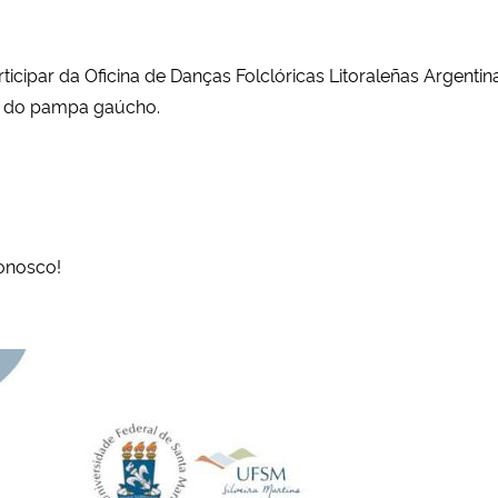
articipar da Oficina de Danças Folclóricas Litoraleñas Argen
al do pampa gaúcho.
conosco!