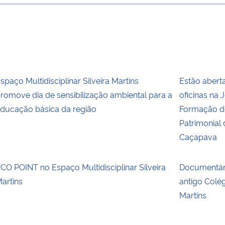
para área d
spaço Multidisciplinar Silveira Martins
Estão aberta
romove dia de sensibilização ambiental para a
oficinas na 
ducação básica da região
Formação d
Patrimonial
Caçapava
CO POINT no Espaço Multidisciplinar Silveira
Documentári
artins
antigo Colé
Martins