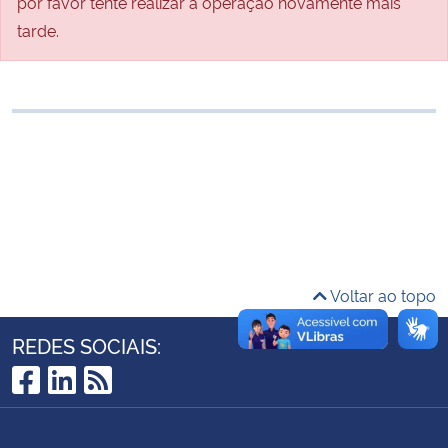
por favor tente realizar a operação novamente mais
Ministério da Cidadania
tarde.
Ministério da Saúde
Ministério de Minas e Energia
Ministério da Ciência, Tecnologia, Inovações e Comunicações
Ministério do Meio Ambiente
Ministério do Turismo
Voltar ao topo
Ministério do Desenvolvimento Regional
REDES SOCIAIS:
Controladoria-Geral da União
Facebook
LinkedIn
RSS
Ministério da Mulher, da Família e dos Direitos Humanos