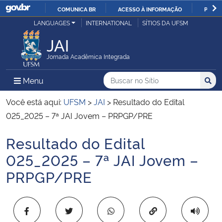
COMUNICA BR
ACESSO À INFORMAÇÃO
PARTI
Casa Civil
LANGUAGES
INTERNATIONAL
SÍTIOS DA UFSM
IR
PARA
JAI
Ministério da Justiça e Segurança Pública
O
Jornada Acadêmica Integrada
CONTEÚDO
Ministério da Defesa
Buscar no no Sítio
Busca
Busca:
Menu Principal do Sítio
Menu
Busc
Ministério das Relações Exteriores
Você está aqui:
UFSM
>
JAI
>
Resultado do Edital
025_2025 – 7ª JAI Jovem – PRPGP/PRE
Ministério da Economia
Resultado do Edital
Início do conteúdo
Ministério da Infraestrutura
025_2025 – 7ª JAI Jovem –
PRPGP/PRE
Ministério da Agricultura, Pecuária e Abastecimento
Ministério da Educação
Copiar para área 