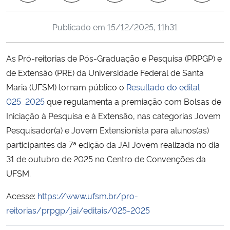
Ministério da Cidadania
Publicado em
15/12/2025, 11h31
Ministério da Saúde
As Pró-reitorias de Pós-Graduação e Pesquisa (PRPGP) e
Ministério de Minas e Energia
de Extensão (PRE) da Universidade Federal de Santa
Maria (UFSM) tornam público o
Resultado do edital
Ministério da Ciência, Tecnologia, Inovações e Comunicações
025_2025
que regulamenta a premiação com Bolsas de
Iniciação à Pesquisa e à Extensão, nas categorias Jovem
Ministério do Meio Ambiente
Pesquisador(a) e Jovem Extensionista para alunos(as)
participantes da 7ª edição da JAI Jovem realizada no dia
Ministério do Turismo
31 de outubro de 2025 no Centro de Convenções da
UFSM.
Ministério do Desenvolvimento Regional
Acesse:
https://www.ufsm.br/pro-
Controladoria-Geral da União
reitorias/prpgp/jai/editais/025-2025
Ministério da Mulher, da Família e dos Direitos Humanos