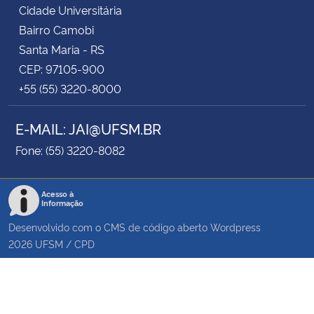
Cidade Universitária
Bairro Camobi
Santa Maria - RS
CEP: 97105-900
+55 (55) 3220-8000
E-MAIL: JAI@UFSM.BR
Fone: (55) 3220-8082
Acesso à
Informação
Desenvolvido com o CMS de código aberto
Wordpress
2026
UFSM
/
CPD