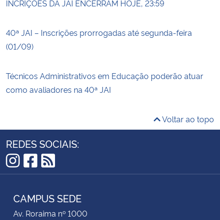
INCRIÇÕES DA JAI ENCERRAM HOJE, 23:59
40ª JAI – Inscrições prorrogadas até segunda-feira
(01/09)
Técnicos Administrativos em Educação poderão atuar
como avaliadores na 40ª JAI
Voltar ao topo
REDES SOCIAIS:
Instagram
Facebook
RSS
CAMPUS SEDE
Av. Roraima nº 1000