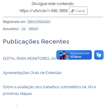
Divulgue este conteúdo:
https://ufsm.br/r-681-2856
Copiar
Secretaria-Geral
para área de tran
Registrado em
SEM CATEGORIA
Secretaria de Governo
,
Assunto(s):
JAI
PRPGP
Gabinete de Segurança Institucional
Publicações Recentes
Advocacia-Geral da União
EDITAL PARA MONITORES JAI
Banco Central do Brasil
Apresentações Orais de Extensão
Planalto
Sobre a avaliação dos trabalhos submetidos na JAI e
próximas etapas