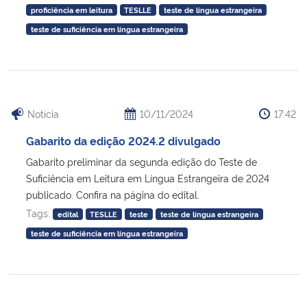
proficiência em leitura
TESLLE
teste de língua estrangeira
teste de suficiência em língua estrangeira
Secretaria-Geral
Secretaria de Governo
Gabinete de Segurança Institucional
Notícia
10/11/2024
17:42
Gabarito da edição 2024.2 divulgado
Advocacia-Geral da União
Gabarito preliminar da segunda edição do Teste de
Banco Central do Brasil
Suficiência em Leitura em Língua Estrangeira de 2024
publicado. Confira na página do edital.
Tags:
Planalto
edital
TESLLE
teste
teste de língua estrangeira
teste de suficiência em língua estrangeira