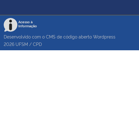
Acesso à
Informação
Desenvolvido com o CMS de código aberto
Wordpress
2026
UFSM
/
CPD