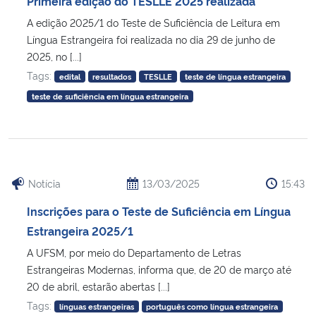
Primeira edição do TESLLE 2025 realizada
Ministério da Cidadania
A edição 2025/1 do Teste de Suficiência de Leitura em
Língua Estrangeira foi realizada no dia 29 de junho de
Ministério da Saúde
2025, no [...]
Tags:
edital
resultados
TESLLE
teste de língua estrangeira
Ministério de Minas e Energia
teste de suficiência em língua estrangeira
Ministério da Ciência, Tecnologia, Inovações e Comunicações
Ministério do Meio Ambiente
Notícia
13/03/2025
15:43
Ministério do Turismo
Inscrições para o Teste de Suficiência em Língua
Estrangeira 2025/1
Ministério do Desenvolvimento Regional
A UFSM, por meio do Departamento de Letras
Estrangeiras Modernas, informa que, de 20 de março até
Controladoria-Geral da União
20 de abril, estarão abertas [...]
Tags:
línguas estrangeiras
português como língua estrangeira
Ministério da Mulher, da Família e dos Direitos Humanos