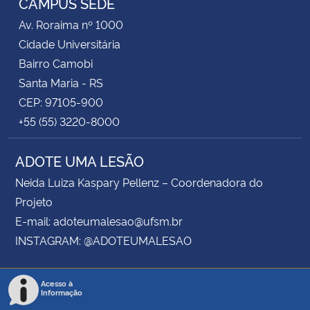
CAMPUS SEDE
Av. Roraima nº 1000
Secretaria-Geral
Cidade Universitária
Bairro Camobi
Secretaria de Governo
Santa Maria - RS
CEP: 97105-900
Gabinete de Segurança Institucional
+55 (55) 3220-8000
Advocacia-Geral da União
ADOTE UMA LESÃO
Banco Central do Brasil
Neida Luiza Kaspary Pellenz – Coordenadora do
Projeto
Planalto
E-mail: adoteumalesao@ufsm.br
INSTAGRAM: @ADOTEUMALESAO
Acesso à
Informação