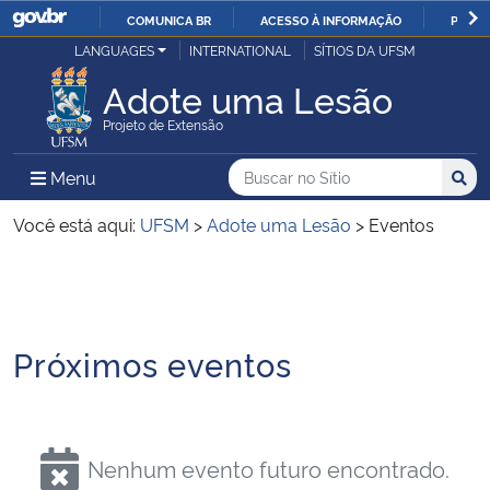
COMUNICA BR
ACESSO À INFORMAÇÃO
PARTI
Casa Civil
LANGUAGES
INTERNATIONAL
SÍTIOS DA UFSM
IR
PARA
Adote uma Lesão
Ministério da Justiça e Segurança Pública
O
Projeto de Extensão
CONTEÚDO
Ministério da Defesa
Buscar no no Sítio
Busca
Busca:
Menu Principal do Sítio
Menu
Busc
Ministério das Relações Exteriores
Você está aqui:
UFSM
>
Adote uma Lesão
>
Eventos
Ministério da Economia
Início do conteúdo
Ministério da Infraestrutura
Próximos eventos
Ministério da Agricultura, Pecuária e Abastecimento
Ministério da Educação
Nenhum evento futuro encontrado.