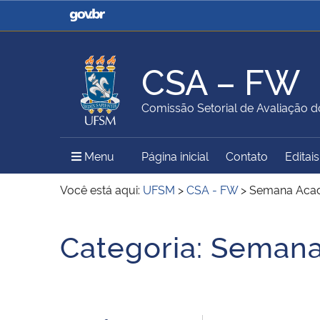
Casa Civil
Ministério da Justiça e
Segurança Pública
CSA – FW
Ministério da Agricultura,
Ministério da Educação
Comissão Setorial de Avaliação 
Pecuária e Abastecimento
Menu Principal do Sítio
Menu
Página inicial
Contato
Editais
Ministério do Meio Ambiente
Ministério do Turismo
Você está aqui:
UFSM
>
CSA - FW
>
Semana Aca
Início do conteúdo
Categoria:
Semana
Secretaria de Governo
Gabinete de Segurança
Institucional