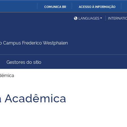
COMUNICA BR
ACESSO À INFORMAÇÃO
Ministério da Defesa
Ministério das Relações
Mini
IR
LANGUAGES
INTERNATI
Exteriores
PARA
O
Ministério da Cidadania
Ministério da Saúde
Mini
CONTEÚDO
do Campus Frederico Westphalen
Gestores do sítio
Ministério do
Controladoria-Geral da
Mini
Desenvolvimento Regional
União
Famí
dêmica
Hum
 Acadêmica
Advocacia-Geral da União
Banco Central do Brasil
Plan