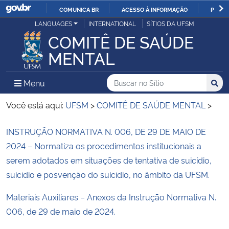
COMUNICA BR
ACESSO À INFORMAÇÃO
PARTI
Casa Civil
LANGUAGES
INTERNATIONAL
SÍTIOS DA UFSM
IR
COMITÊ DE SAÚDE
PARA
Ministério da Justiça e Segurança Pública
MENTAL
O
CONTEÚDO
Ministério da Defesa
Buscar no no Sítio
Busca
Busca:
Menu Principal do Sítio
Menu
Busc
Ministério das Relações Exteriores
Você está aqui:
UFSM
>
COMITÊ DE SAÚDE MENTAL
>
Ministério da Economia
Início do conteúdo
INSTRUÇÃO NORMATIVA N. 006, DE 29 DE MAIO DE
2024 – Normatiza os procedimentos institucionais a
Ministério da Infraestrutura
serem adotados em situações de tentativa de suicídio,
suicídio e posvenção do suicídio, no âmbito da UFSM.
Ministério da Agricultura, Pecuária e Abastecimento
Materiais Auxiliares – Anexos da Instrução Normativa N.
006, de 29 de maio de 2024.
Ministério da Educação